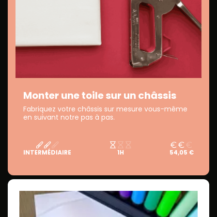
Monter une toile sur un châssis
Fabriquez votre châssis sur mesure vous-même
en suivant notre pas à pas.
INTERMÉDIAIRE
1H
54,05 €