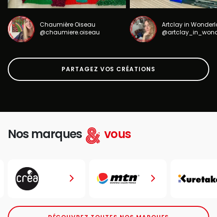
Chaumière Oiseau
Artclay in Wonder
@chaumiere.oiseau
@artclay_in_won
PARTAGEZ VOS CRÉATIONS
Nos marques
vous