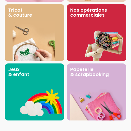
Tricot
Nos opérations
& couture
commerciales
Jeux
Papeterie
& enfant
& scrapbooking