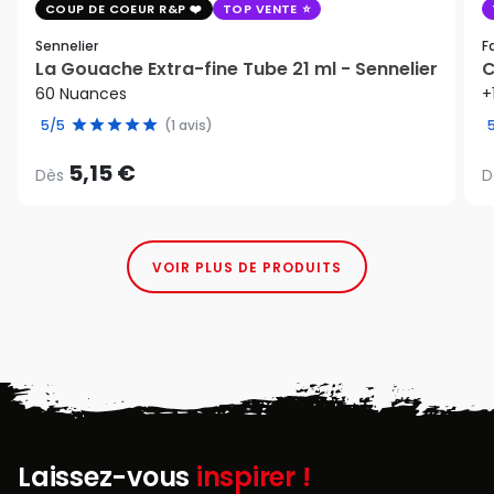
COUP DE COEUR R&P
TOP VENTE
Sennelier
F
La Gouache Extra-fine Tube 21 ml - Sennelier
C
60 Nuances
+
5/5
(1 avis)
5,15 €
Dès
D
VOIR PLUS DE PRODUITS
Laissez-vous
inspirer !