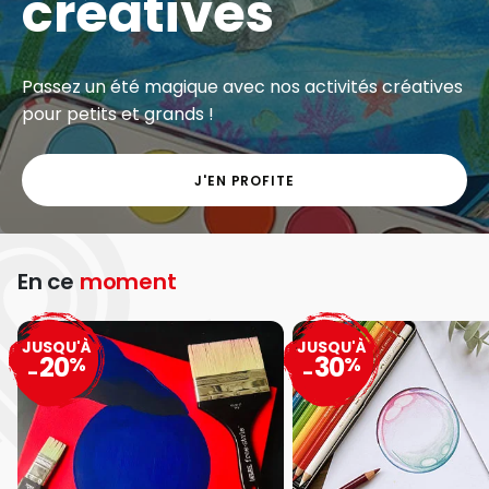
créatives
Passez un été magique avec nos activités créatives
pour petits et grands !
J'EN PROFITE
En ce
moment
JUSQU'À
JUSQU'À
20
30
%
%
-
-