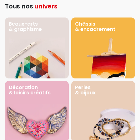
Tous nos
univers
Beaux-arts
Châssis
& graphisme
& encadrement
Décoration
Perles
& loisirs créatifs
& bijoux