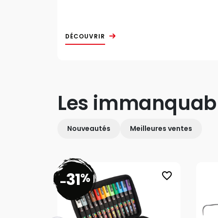
DÉCOUVRIR
Les immanquab
Nouveautés
Meilleures ventes
31
%
favorite_border
-