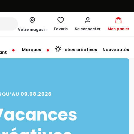
Favoris
Se connecter
Mon panier
Votre magasin
Marques
Idées créatives
Nouveautés
ant
rt à 10:00
SQU’AU 09.08.2026
Vacances