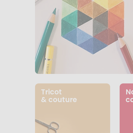
Tricot
N
& couture
c