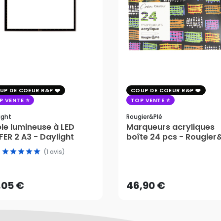
UP DE COEUR R&P
COUP DE COEUR R&P
P VENTE
TOP VENTE
ight
Rougier&plé
le lumineuse à LED
Marqueurs acryliques
ER 2 A3 - Daylight
boîte 24 pcs - Rougier
(1 avis)
,05 €
46,90 €
AJOUTER AU PANIER
AJOUTER AU PANIER
,05 €
46,90 €