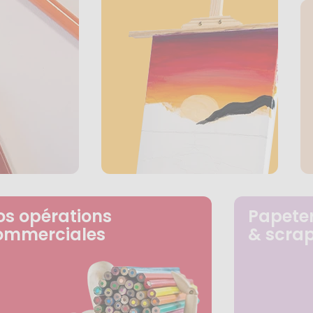
os opérations
Papeter
ommerciales
& scra