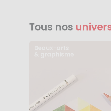
Tous nos
univer
Beaux-arts
& graphisme