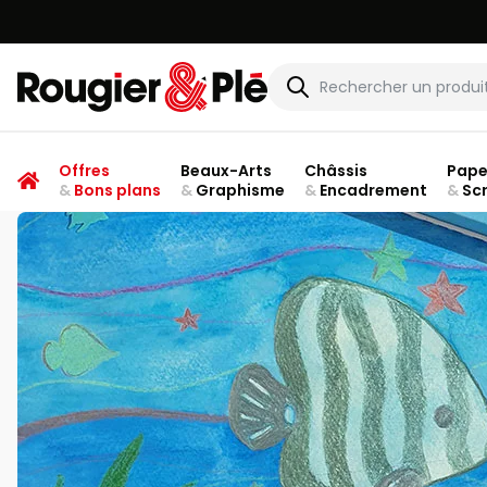
Rougier & Plé
Offres
Beaux-Arts
Châssis
Pape
&
Bons plans
&
Graphisme
&
Encadrement
&
Sc