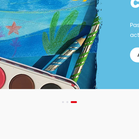
Pa
act