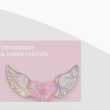
Décoration
& loisirs créatifs