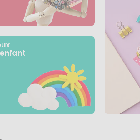
eux
 enfant