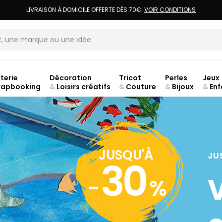
LIVRAISON À DOMICILE OFFERTE DÈS 70€.
VOIR CONDITIONS
terie
Décoration
Tricot
Perles
Jeux
rapbooking
&
Loisirs créatifs
&
Couture
&
Bijoux
&
Enf
ouve
JUSQU'À
JU
30
-
%