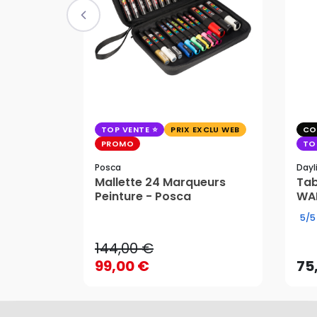
TOP VENTE
PRIX EXCLU WEB
CO
PROMO
TO
Posca
Dayl
Mallette 24 Marqueurs
Tab
Peinture - Posca
WAF
144,00 €
5/5
99,00 €
75
144,00 €
AJOUTER AU PANIER
99,00 €
75