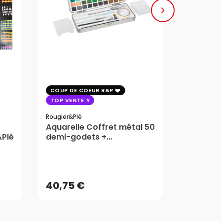
COUP DE COEUR R&P
COUP DE 
TOP VENTE
TOP VENT
Rougier&plé
Milan
Aquarelle Coffret métal 50
Plaque 
&Plé
demi-godets +
Block Vi
accessoires - Rougier&Plé
1,99
5 Formats
Dès
40,75 €
AJOUTER AU PANIER
40,75 €
1,99
Dès