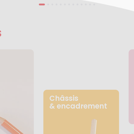
s
Châssis
& encadrement