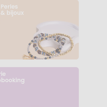
Perles
& bijoux
ie
pbooking