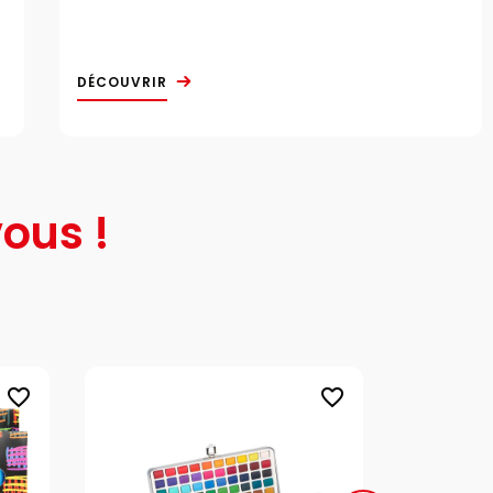
DÉCOUVRIR
ous !
favorite_border
favorite_border