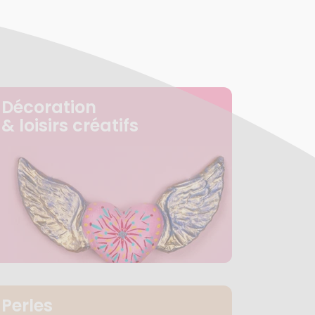
Décoration
& loisirs créatifs
Perles