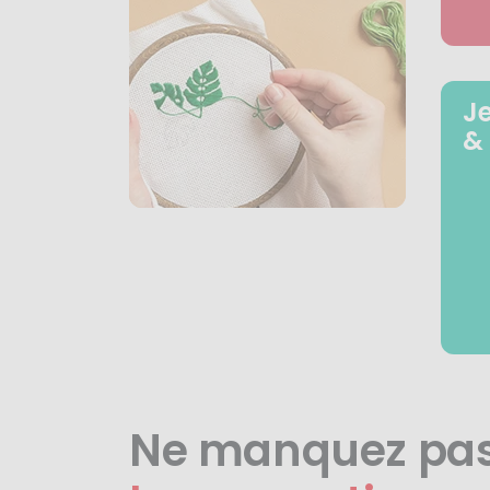
J
&
Ne manquez pa