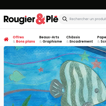
Rougier & Plé
Offres
Beaux-Arts
Châssis
Pape
&
Bons plans
&
Graphisme
&
Encadrement
&
Sc