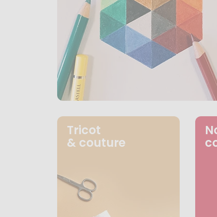
Tricot
N
& couture
c