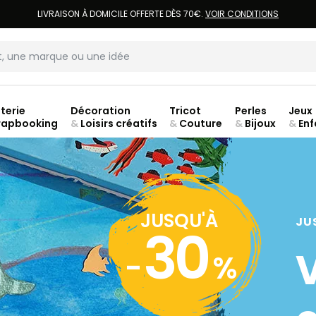
LIVRAISON À DOMICILE OFFERTE DÈS 70€.
VOIR CONDITIONS
terie
Décoration
Tricot
Perles
Jeux
rapbooking
&
Loisirs créatifs
&
Couture
&
Bijoux
&
Enf
Fer
JUSQU'À
JU
30
-
%