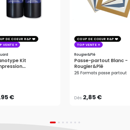
UP DE COEUR R&P
COUP DE COEUR R&P
P VENTE
TOP VENTE
uard
Rougier&plé
notype Kit
Passe-partout Blanc -
mpression
Rougier&Plé
tosensible - Jacquard
26 Formats passe partout
2,85 €
Dès
,95 €
AJOUTER AU PANIER
,95 €
2,85 €
Dès