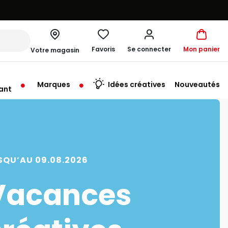
Favoris
Se connecter
Mon panier
Votre magasin
Marques
Idées créatives
Nouveautés
ant
me à 19:30
SQU’AU 09.08.2026
Vacances