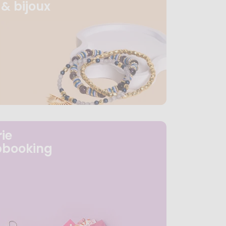
& bijoux
ie
pbooking