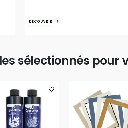
DÉCOUVRIR
s sélectionnés pour v
favorite_border