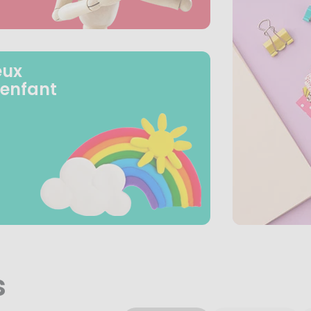
eux
 enfant
s