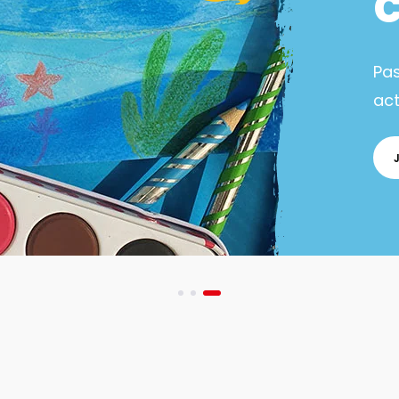
Pa
act