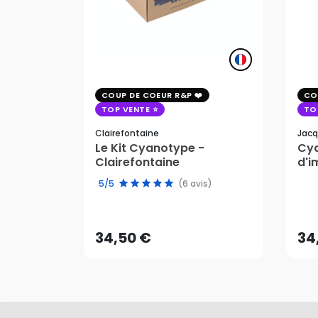
COUP DE COEUR R&P
CO
TOP VENTE
TO
Clairefontaine
Jacq
Le Kit Cyanotype -
Cya
Clairefontaine
d'i
pho
5/5
(6 avis)
34,50 €
34
AJOUTER AU PANIER
34,50 €
34