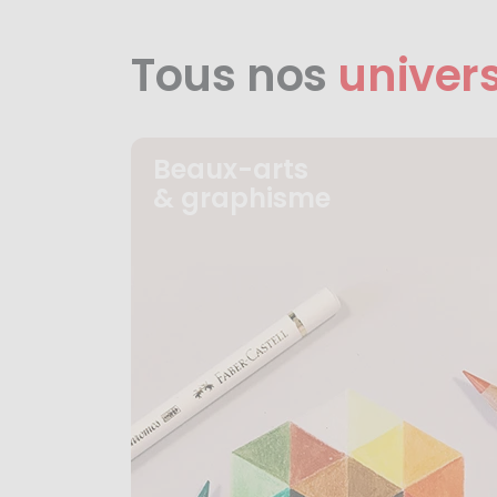
Tous nos
univer
Beaux-arts
& graphisme