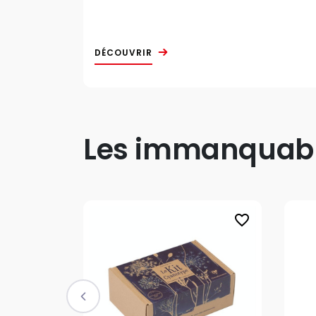
DÉCOUVRIR
Les immanquable
favorite_border