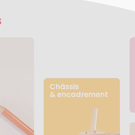
s
Châssis
& encadrement