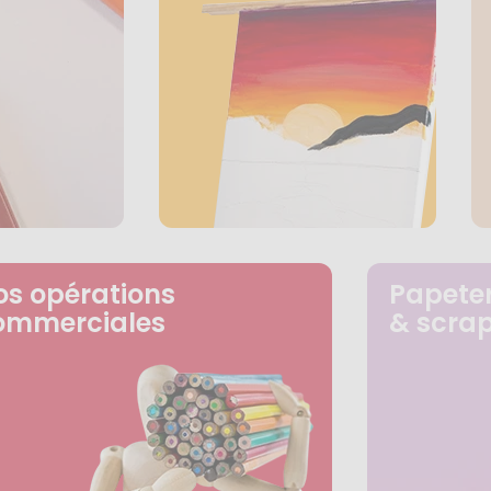
os opérations
Papeter
ommerciales
& scra