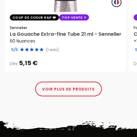
COUP DE COEUR R&P
TOP VENTE
Sennelier
F
La Gouache Extra-fine Tube 21 ml - Sennelier
C
60 Nuances
+
5/5
(1 avis)
5,15 €
Dès
D
VOIR PLUS DE PRODUITS