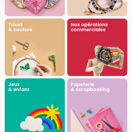
Tricot
Nos opérations
& couture
commerciales
Jeux
Papeterie
& enfant
& scrapbooking