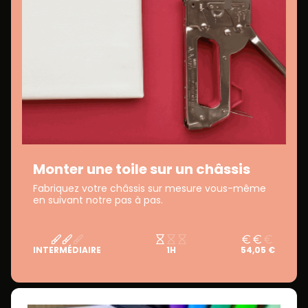
Monter une toile sur un châssis
Fabriquez votre châssis sur mesure vous-même
en suivant notre pas à pas.
INTERMÉDIAIRE
1H
54,05 €