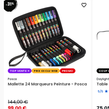
31
%
favorite_border
-
TOP VENTE
PRIX EXCLU WEB
PROMO
COUP 
Posca
Dayligh
Mallette 24 Marqueurs Peinture - Posca
Table 
5/5
144,00 €
99,00 €
75,0