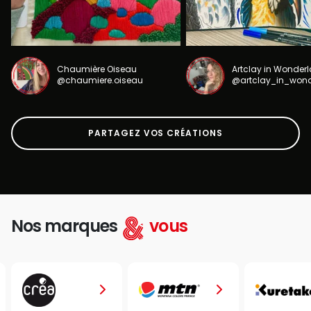
Chaumière Oiseau
Artclay in Wonder
@chaumiere.oiseau
@artclay_in_won
PARTAGEZ VOS CRÉATIONS
Nos marques
vous