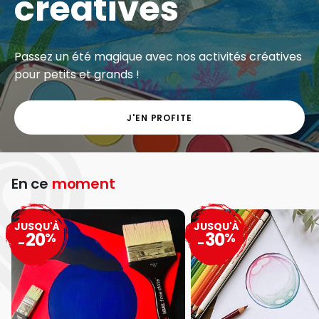
créatives
Passez un été magique avec nos activités créatives
pour petits et grands !
J'EN PROFITE
En ce
moment
JUSQU'À
JUSQU'À
20
30
%
%
-
-