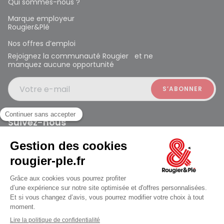
Qui sommes-nous ?
Marque employeur
Rougier&Plé
Nos offres d’emploi
Rejoignez la communauté Rougier et ne
manquez aucune opportunité
Votre e-mail
Suivez-nous
Rougier et Plé 2024 Copyright
Mentions légales