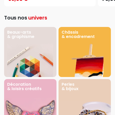
Tous nos
univers
Beaux-arts
Châssis
& graphisme
& encadrement
Décoration
Perles
& loisirs créatifs
& bijoux