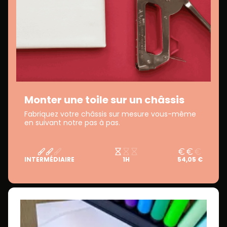
Monter une toile sur un châssis
Fabriquez votre châssis sur mesure vous-même
en suivant notre pas à pas.
INTERMÉDIAIRE
1H
54,05 €