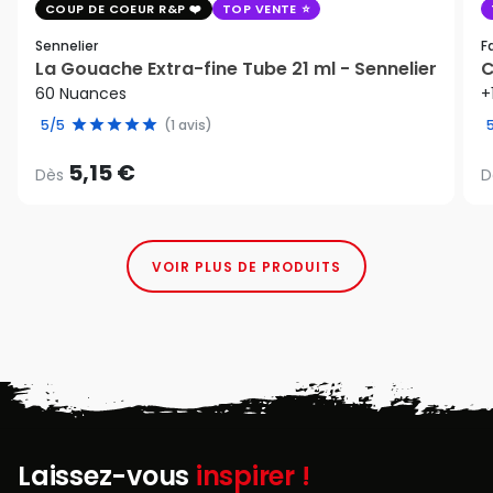
COUP DE COEUR R&P
TOP VENTE
Sennelier
F
La Gouache Extra-fine Tube 21 ml - Sennelier
C
60 Nuances
+
5/5
(1 avis)
5,15 €
Dès
D
VOIR PLUS DE PRODUITS
Laissez-vous
inspirer !