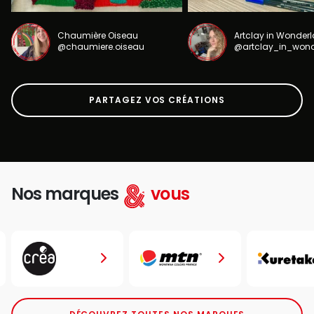
Chaumière Oiseau
Artclay in Wonder
@chaumiere.oiseau
@artclay_in_won
PARTAGEZ VOS CRÉATIONS
Nos marques
vous