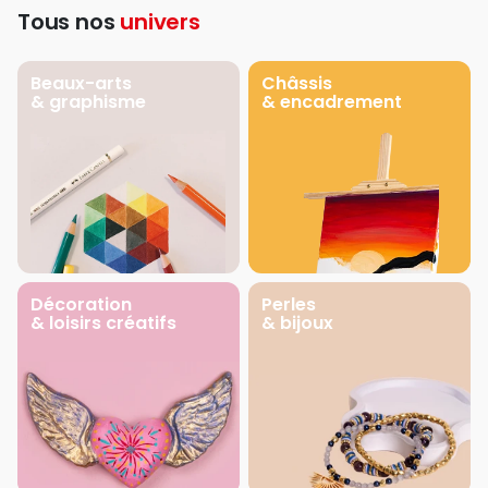
Tous nos
univers
Beaux-arts
Châssis
& graphisme
& encadrement
Décoration
Perles
& loisirs créatifs
& bijoux