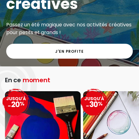
créatives
Passez un été magique avec nos activités créatives
pour petits et grands !
J'EN PROFITE
En ce
moment
JUSQU'À
JUSQU'À
20
30
%
%
-
-