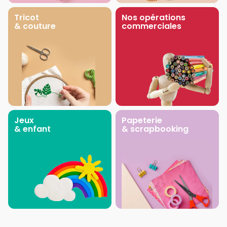
Tricot
Nos opérations
& couture
commerciales
Jeux
Papeterie
& enfant
& scrapbooking