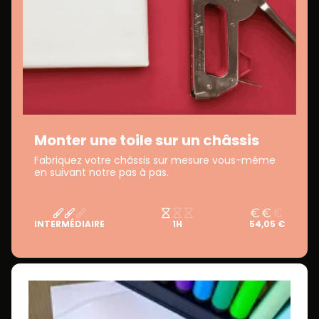
Monter une toile sur un châssis
Fabriquez votre châssis sur mesure vous-même
en suivant notre pas à pas.
INTERMÉDIAIRE
1H
54,05 €