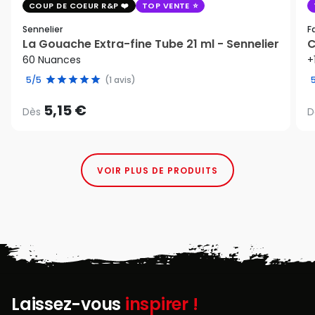
COUP DE COEUR R&P
TOP VENTE
Sennelier
F
La Gouache Extra-fine Tube 21 ml - Sennelier
C
60 Nuances
+
5/5
(1 avis)
5,15 €
Dès
D
VOIR PLUS DE PRODUITS
Laissez-vous
inspirer !