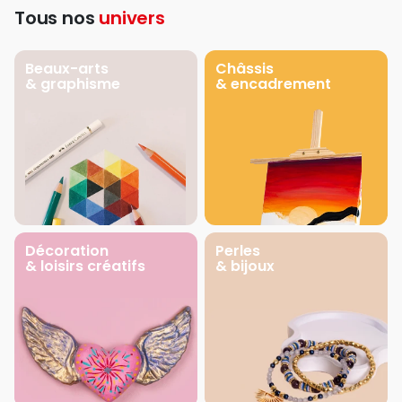
Tous nos
univers
Beaux-arts
Châssis
& graphisme
& encadrement
Décoration
Perles
& loisirs créatifs
& bijoux