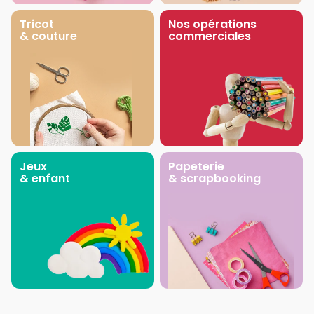
Tricot
Nos opérations
& couture
commerciales
Jeux
Papeterie
& enfant
& scrapbooking