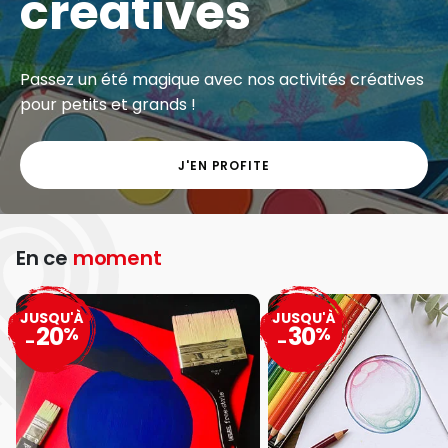
créatives
Passez un été magique avec nos activités créatives
pour petits et grands !
J'EN PROFITE
En ce
moment
JUSQU'À
JUSQU'À
20
30
%
%
-
-