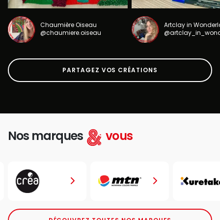
Chaumière Oiseau
Artclay in Wonder
@chaumiere.oiseau
@artclay_in_won
PARTAGEZ VOS CRÉATIONS
Nos marques
vous