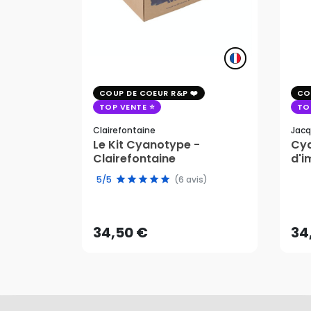
COUP DE COEUR R&P
CO
TOP VENTE
TO
Clairefontaine
Jacq
Le Kit Cyanotype -
Cya
Clairefontaine
d'i
pho
5/5
(6 avis)
34,50 €
34
AJOUTER AU PANIER
34,50 €
34