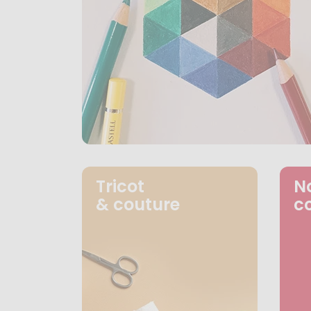
Tricot
N
& couture
c