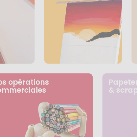
os opérations
Papeter
ommerciales
& scra