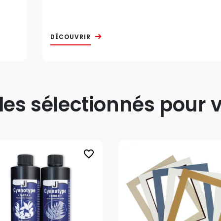
DÉCOUVRIR
s sélectionnés pour v
favorite_border