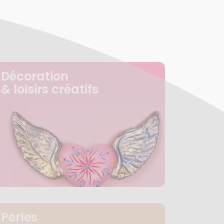
Décoration
& loisirs créatifs
Perles