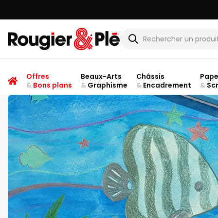
Rougier & Plé
Offres
Beaux-Arts
Châssis
Pape
&
Bons plans
&
Graphisme
&
Encadrement
&
Sc