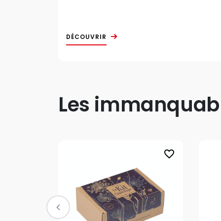
DÉCOUVRIR
Les immanquable
favorite_border