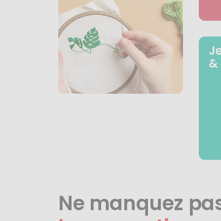
J
&
Ne manquez pa