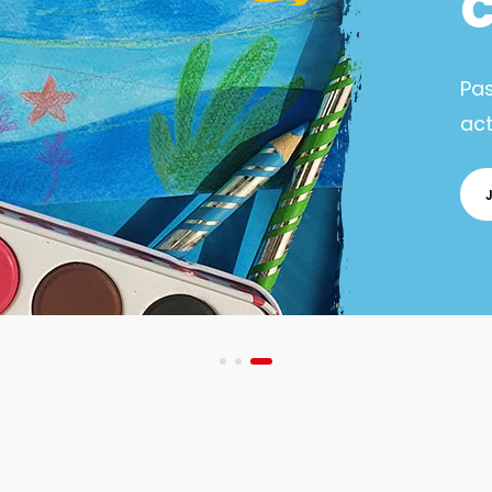
Pa
act