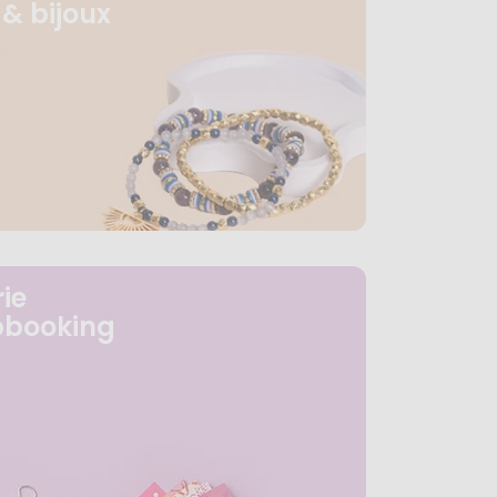
& bijoux
ie
pbooking