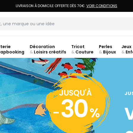
LIVRAISON À DOMICILE OFFERTE DÈS 70€.
VOIR CONDITIONS
terie
Décoration
Tricot
Perles
Jeux
rapbooking
&
Loisirs créatifs
&
Couture
&
Bijoux
&
Enf
ouve
JUSQU'À
JU
30
-
%