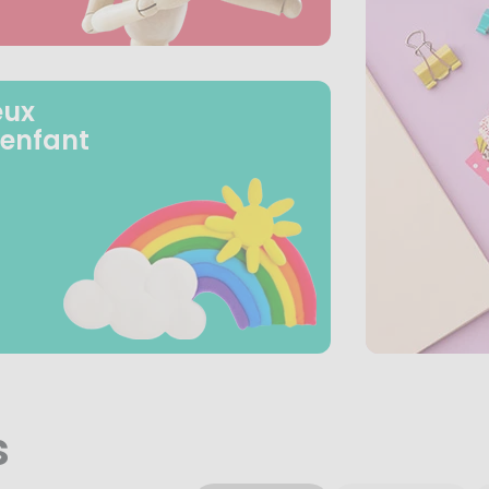
eux
 enfant
s