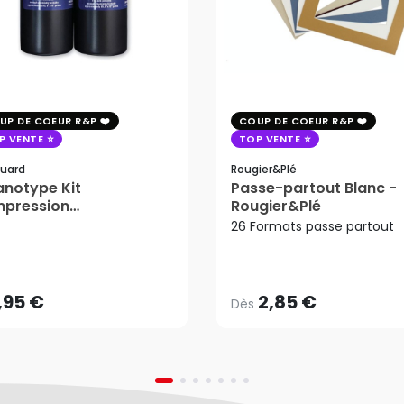
UP DE COEUR R&P
COUP DE COEUR R&P
P VENTE
TOP VENTE
uard
Rougier&plé
notype Kit
Passe-partout Blanc -
mpression
Rougier&Plé
tosensible - Jacquard
26 Formats passe partout
2,85 €
Dès
,95 €
AJOUTER AU PANIER
,95 €
2,85 €
Dès