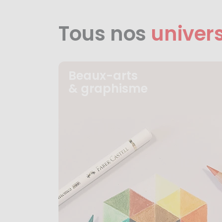
Tous nos
univer
Beaux-arts
& graphisme