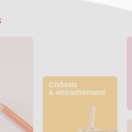
s
Châssis
& encadrement