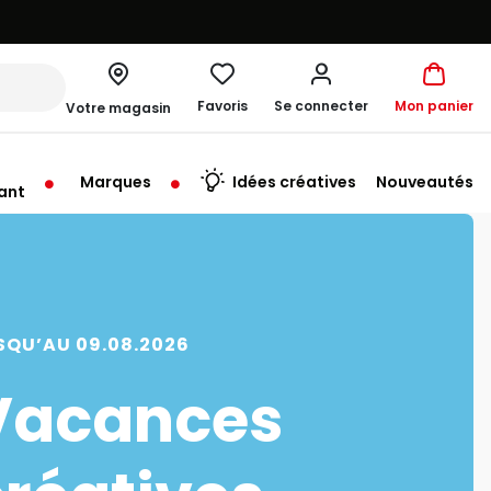
Favoris
Se connecter
Mon panier
Votre magasin
Marques
Idées créatives
Nouveautés
ant
rt à 10:00
SQU’AU 09.08.2026
Vacances