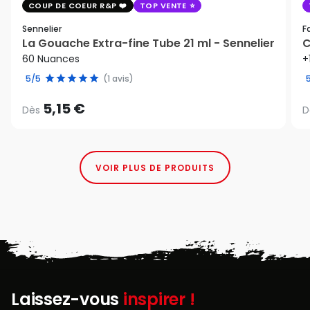
COUP DE COEUR R&P
TOP VENTE
Sennelier
F
La Gouache Extra-fine Tube 21 ml - Sennelier
C
60 Nuances
+
5/5
(1 avis)
5,15 €
Dès
D
VOIR PLUS DE PRODUITS
Laissez-vous
inspirer !