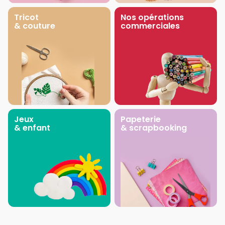
Tricot
Nos opérations
& couture
commerciales
Jeux
Papeterie
& enfant
& scrapbooking