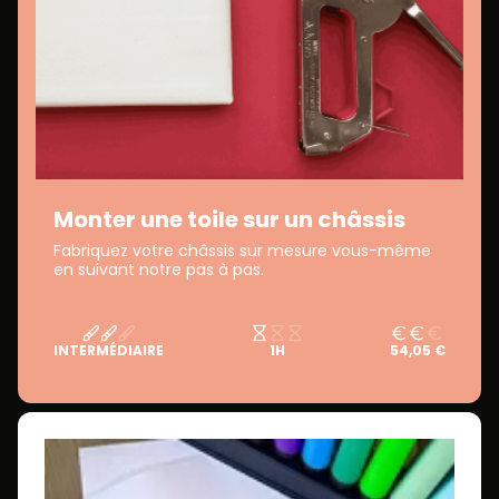
Monter une toile sur un châssis
Fabriquez votre châssis sur mesure vous-même
en suivant notre pas à pas.
INTERMÉDIAIRE
1H
54,05 €