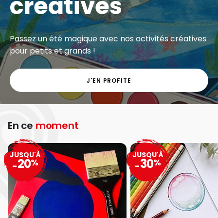
créatives
Passez un été magique avec nos activités créatives
pour petits et grands !
J'EN PROFITE
En ce
moment
JUSQU'À
JUSQU'À
20
30
%
%
-
-