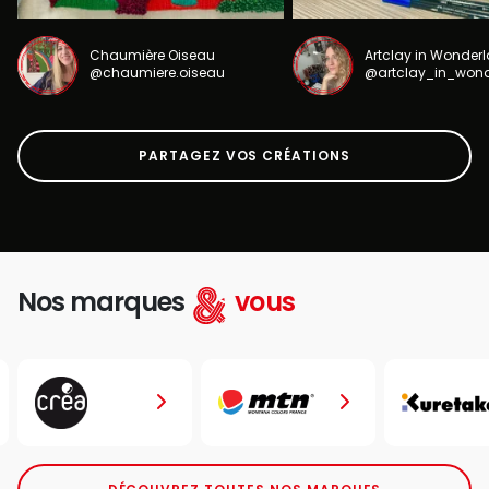
Chaumière Oiseau
Artclay in Wonder
@chaumiere.oiseau
@artclay_in_won
PARTAGEZ VOS CRÉATIONS
Nos marques
vous