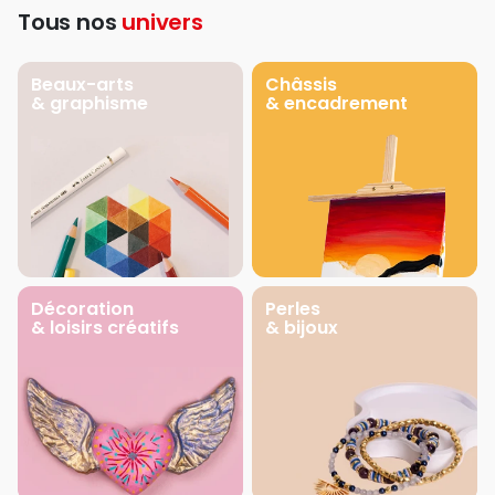
Tous nos
univers
Beaux-arts
Châssis
& graphisme
& encadrement
Décoration
Perles
& loisirs créatifs
& bijoux