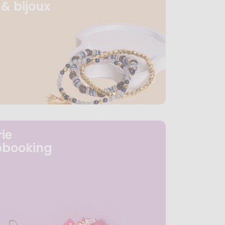
& bijoux
ie
pbooking