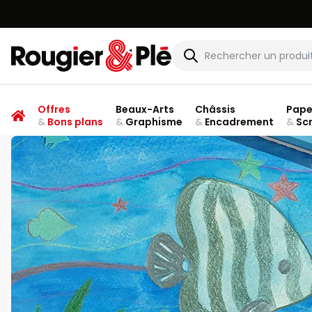
Rougier & Plé
Offres
Beaux-Arts
Châssis
Pape
&
Bons plans
&
Graphisme
&
Encadrement
&
Sc