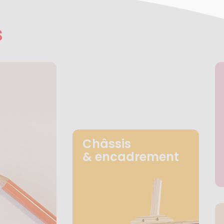
s
Châssis
& encadrement