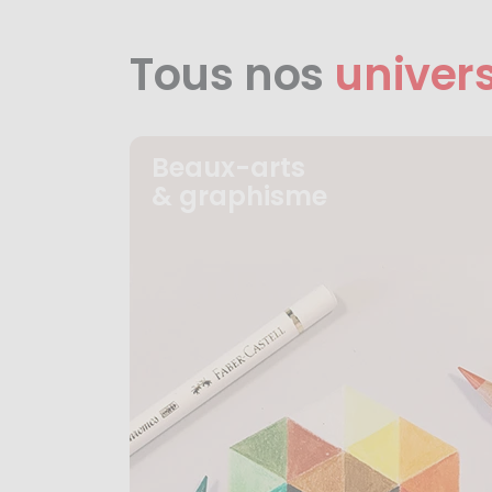
Tous nos
univer
Beaux-arts
& graphisme