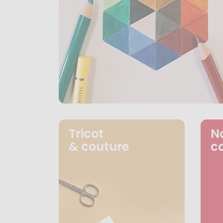
Tricot
N
& couture
c