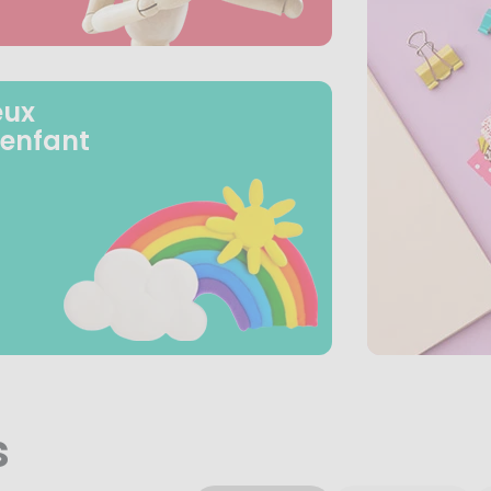
eux
 enfant
s