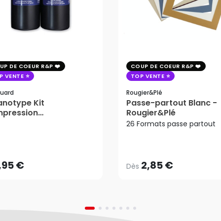
UP DE COEUR R&P
COUP DE COEUR R&P
P VENTE
TOP VENTE
uard
Rougier&plé
notype Kit
Passe-partout Blanc -
mpression
Rougier&Plé
tosensible - Jacquard
26 Formats passe partout
2,85 €
Dès
,95 €
AJOUTER AU PANIER
,95 €
2,85 €
Dès