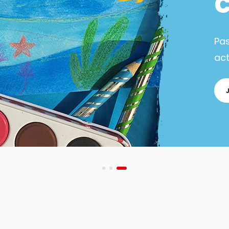
Pa
act