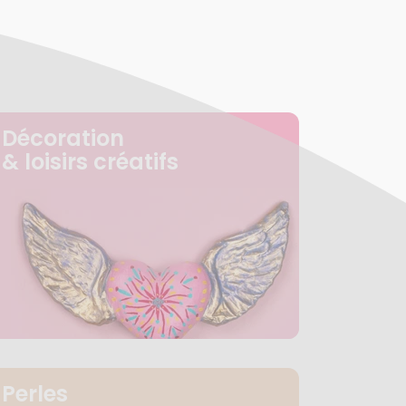
Décoration
& loisirs créatifs
Perles