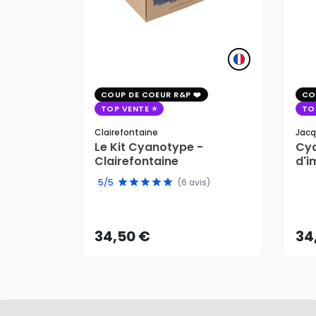
COUP DE COEUR R&P
CO
TOP VENTE
TO
Clairefontaine
Jacq
Le Kit Cyanotype -
Cya
Clairefontaine
d'i
pho
5/5
(6 avis)
34,50 €
34
AJOUTER AU PANIER
34,50 €
34