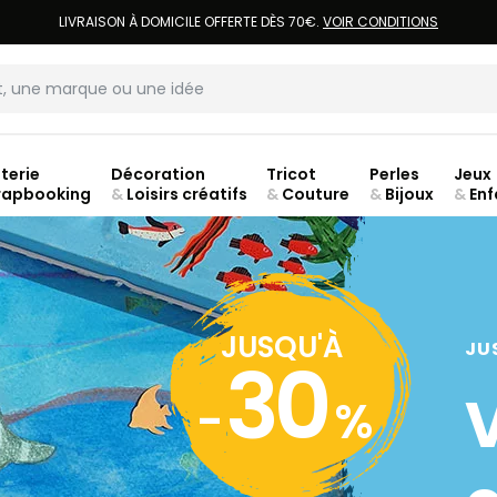
LIVRAISON À DOMICILE OFFERTE DÈS 70€.
VOIR CONDITIONS
terie
Décoration
Tricot
Perles
Jeux
rapbooking
&
Loisirs créatifs
&
Couture
&
Bijoux
&
Enf
ouve
JUSQU'À
JU
30
-
%