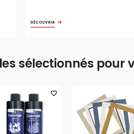
DÉCOUVRIR
s sélectionnés pour v
favorite_border