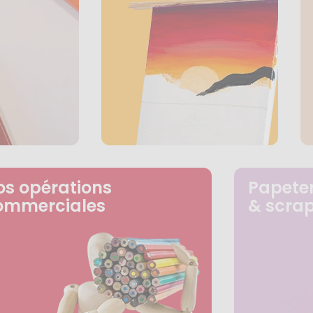
os opérations
Papeter
ommerciales
& scra