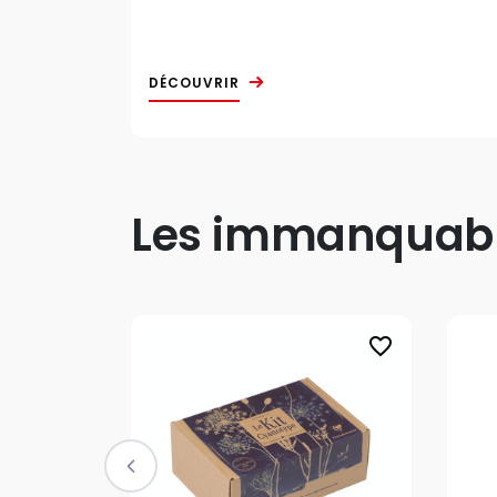
DÉCOUVRIR
Les immanquable
favorite_border