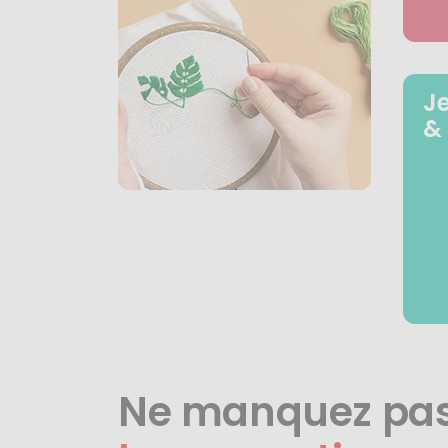
J
&
Ne manquez pa