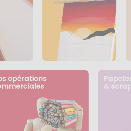
os opérations
Papeter
ommerciales
& scra