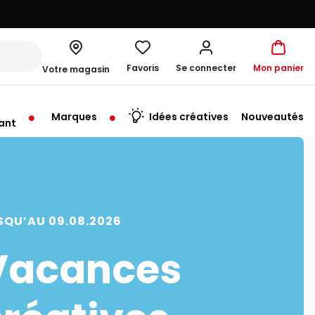
Favoris
Se connecter
Mon panier
Votre magasin
Marques
Idées créatives
Nouveautés
ant
rt à 09:30
SQU’AU 09.08.2026
Vacances