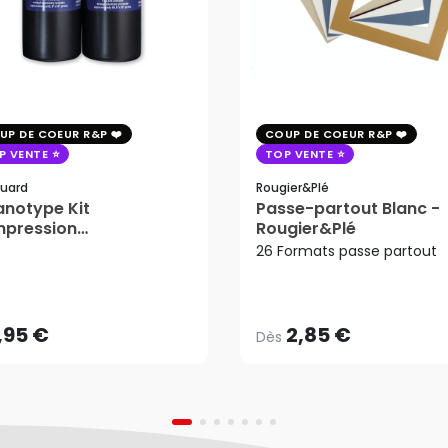
UP DE COEUR R&P
COUP DE COEUR R&P
P VENTE
TOP VENTE
uard
Rougier&plé
notype Kit
Passe-partout Blanc -
mpression
Rougier&Plé
tosensible - Jacquard
26 Formats passe partout
2,85 €
Dès
,95 €
AJOUTER AU PANIER
,95 €
2,85 €
Dès