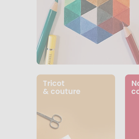
Tricot
N
& couture
c