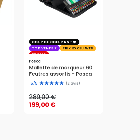
COUP DE COEUR R&P
EXCLU WE
TOP VENTE
PRIX EXCLU WEB
PRIX EXC
PROMO
Faber-Cast
Posca
Trousse 
Mallette de marqueur 60
Crayons
58,95 
Feutres assortis - Posca
289,00 €
edition 
49,51 
5/5
(2 avis)
199,00 €
289,00 €
58,95 
AJOUTER AU PANIER
199,00 €
49,51 