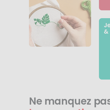
J
&
Ne manquez pa