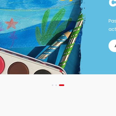
Pa
act