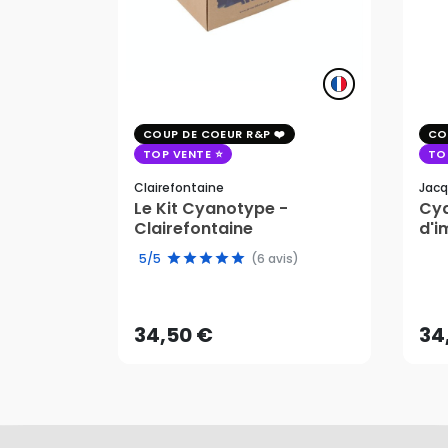
COUP DE COEUR R&P
CO
TOP VENTE
TO
Clairefontaine
Jacq
Le Kit Cyanotype -
Cya
Clairefontaine
d'i
pho
5/5
(6 avis)
34,50 €
34
AJOUTER AU PANIER
34,50 €
34