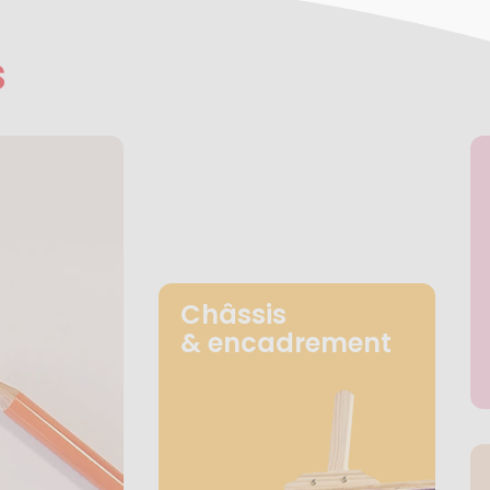
s
Châssis
& encadrement