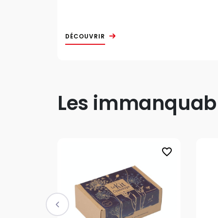
DÉCOUVRIR
Les immanquable
favorite_border