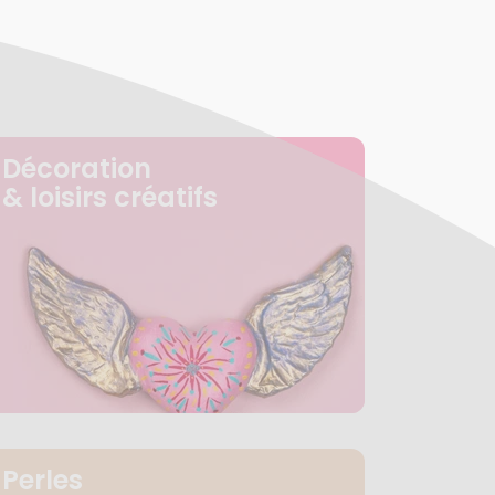
Décoration
& loisirs créatifs
Perles