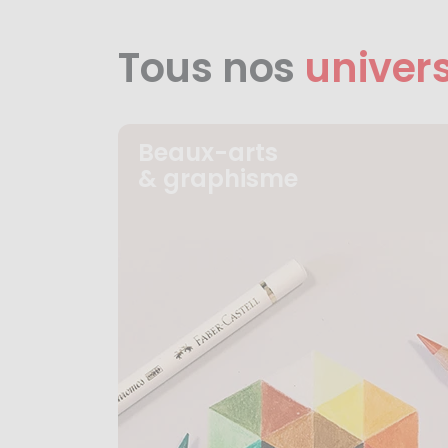
Tous nos
univer
Beaux-arts
& graphisme