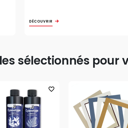
DÉCOUVRIR
s sélectionnés pour v
favorite_border