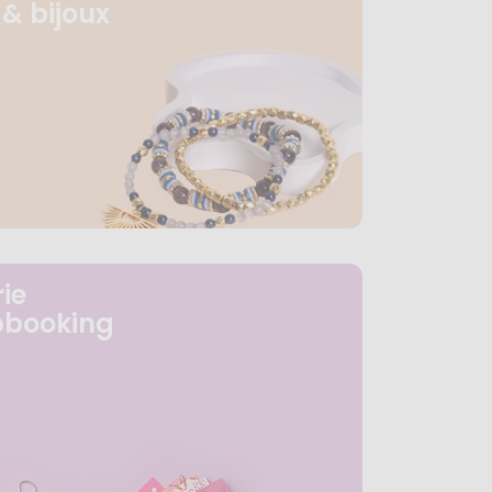
& bijoux
ie
pbooking