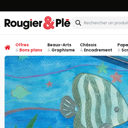
Rougier & Plé
Offres
Beaux-Arts
Châssis
Pape
&
Bons plans
&
Graphisme
&
Encadrement
&
Sc