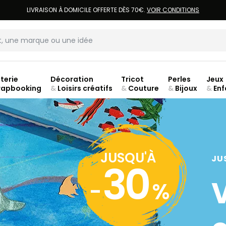
LIVRAISON À DOMICILE OFFERTE DÈS 70€.
VOIR CONDITIONS
terie
Décoration
Tricot
Perles
Jeux
rapbooking
&
Loisirs créatifs
&
Couture
&
Bijoux
&
Enf
ouve
JUSQU'À
JU
30
-
%