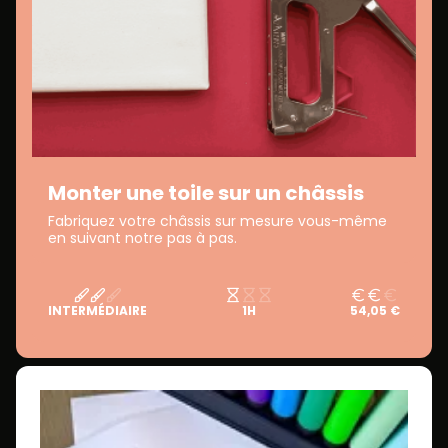
Monter une toile sur un châssis
Fabriquez votre châssis sur mesure vous-même
en suivant notre pas à pas.
INTERMÉDIAIRE
1H
54,05 €