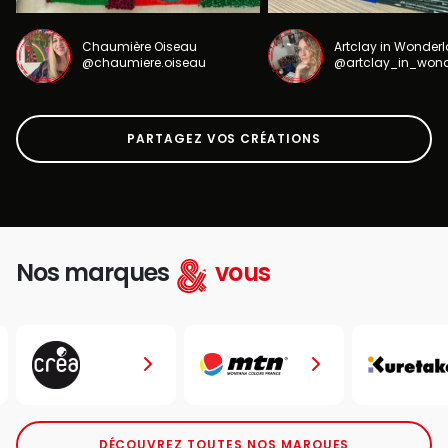
Chaumière Oiseau
Artclay in Wonder
@chaumiere.oiseau
@artclay_in_won
PARTAGEZ VOS CRÉATIONS
Nos marques
vous
DÉCOUVREZ TOUTES NOS MARQUES