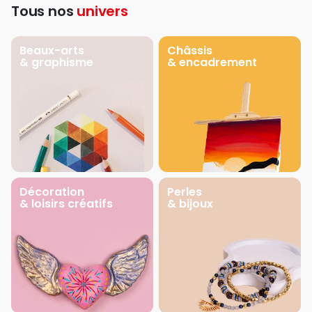
Tous nos
univers
Beaux-arts
Châssis
& graphisme
& encadrement
Décoration
Perles
& loisirs créatifs
& bijoux