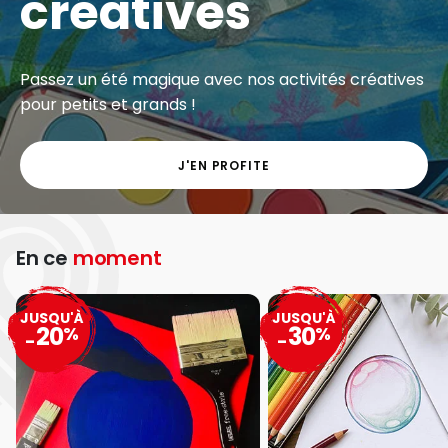
créatives
Passez un été magique avec nos activités créatives
pour petits et grands !
J'EN PROFITE
En ce
moment
JUSQU'À
JUSQU'À
20
30
%
%
-
-