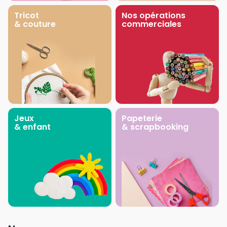
Tricot
Nos opérations
& couture
commerciales
Jeux
Papeterie
& enfant
& scrapbooking