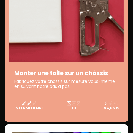
Monter une toile sur un châssis
Fabriquez votre châssis sur mesure vous-même
en suivant notre pas à pas.
INTERMÉDIAIRE
1H
54,05 €