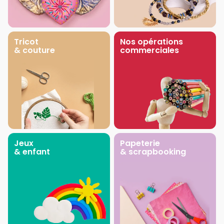
Tricot
Nos opérations
& couture
commerciales
Jeux
Papeterie
& enfant
& scrapbooking