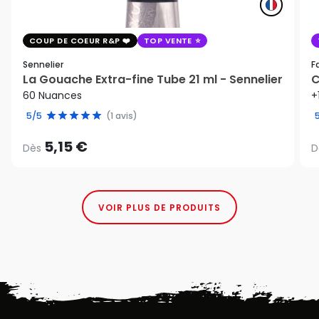
COUP DE COEUR R&P
TOP VENTE
Sennelier
F
La Gouache Extra-fine Tube 21 ml - Sennelier
C
60 Nuances
+
5/5
(1 avis)
5,15 €
Dès
D
VOIR PLUS DE PRODUITS