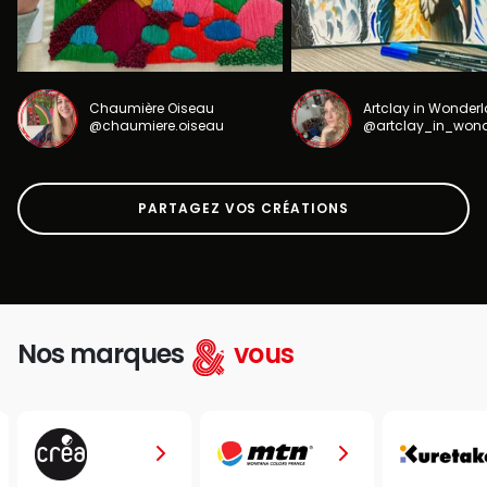
Chaumière Oiseau
Artclay in Wonder
@chaumiere.oiseau
@artclay_in_won
PARTAGEZ VOS CRÉATIONS
Nos marques
vous