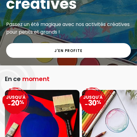
créatives
Passez un été magique avec nos activités créatives
pour petits et grands !
J'EN PROFITE
En ce
moment
JUSQU'À
JUSQU'À
20
30
%
%
-
-