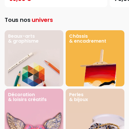
Tous nos
univers
Beaux-arts
Châssis
& graphisme
& encadrement
Décoration
Perles
& loisirs créatifs
& bijoux