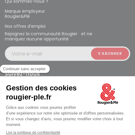
Qui sommes-nous ?
Marque employeur
Rougier&Plé
Nos offres d’emploi
Rejoignez la communauté Rougier et ne
manquez aucune opportunité
Votre e-mail
Suivez-nous
Rougier et Plé 2024 Copyright
Mentions légales