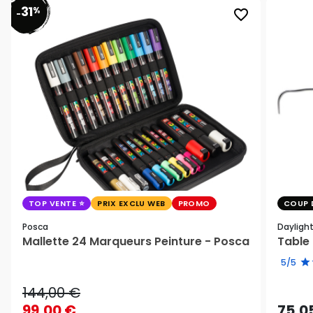
31
%
favorite_border
-
TOP VENTE
PRIX EXCLU WEB
PROMO
COUP 
Posca
Dayligh
Mallette 24 Marqueurs Peinture - Posca
Table 
5/5
144,00 €
99,00 €
75,0