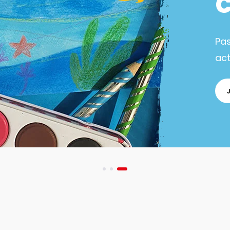
Pa
act