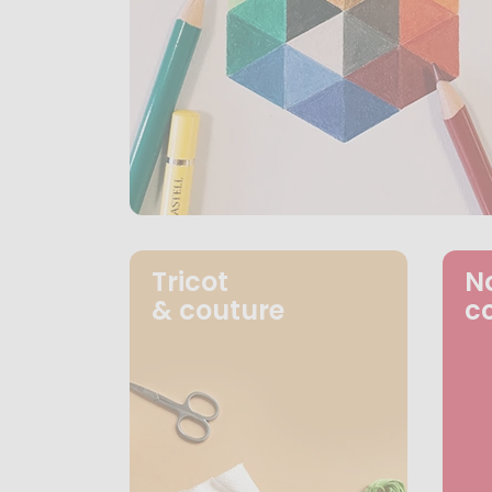
Tricot
N
& couture
c