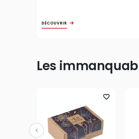
DÉCOUVRIR
Les immanquable
favorite_border