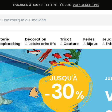
LIVRAISON À DOMICILE OFFERTE DÈS 70€.
VOIR CONDITIONS
terie
Décoration
Tricot
Perles
Jeux
rapbooking
&
Loisirs créatifs
&
Couture
&
Bijoux
&
Enf
Fer
JUSQU'À
JU
30
-
%