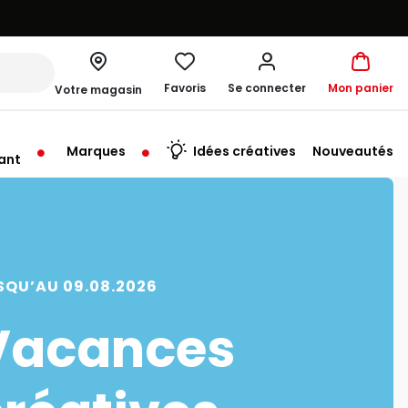
Favoris
Se connecter
Mon panier
Votre magasin
Marques
Idées créatives
Nouveautés
ant
me à 19:30
SQU’AU 09.08.2026
Vacances