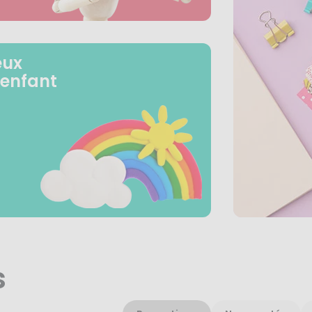
eux
 enfant
s