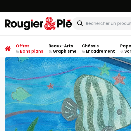
Rougier & Plé
Offres
Beaux-Arts
Châssis
Pape
&
Bons plans
&
Graphisme
&
Encadrement
&
Sc