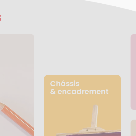
s
Châssis
& encadrement