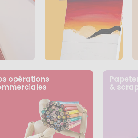
os opérations
Papeter
ommerciales
& scra