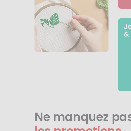
J
&
Ne manquez pa