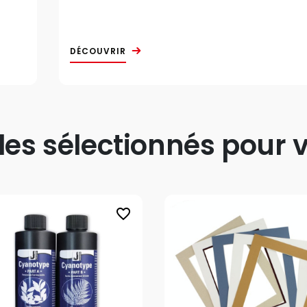
DÉCOUVRIR
s sélectionnés pour v
favorite_border