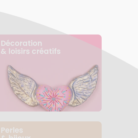
Décoration
& loisirs créatifs
Perles