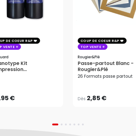
UP DE COEUR R&P
COUP DE COEUR R&P
P VENTE
TOP VENTE
uard
Rougier&plé
notype Kit
Passe-partout Blanc -
mpression
Rougier&Plé
2,85 €
tosensible - Jacquard
26 Formats passe partout
Dès
,95 €
AJOUTER AU PANIER
,95 €
2,85 €
Dès