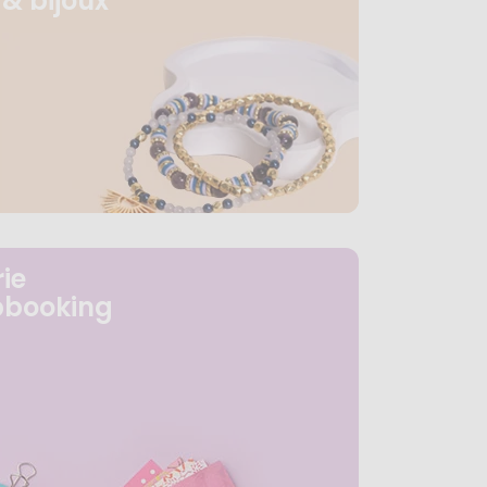
& bijoux
ie
pbooking