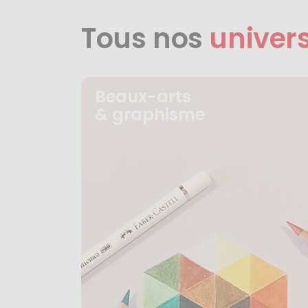
Tous nos
univer
Beaux-arts
& graphisme