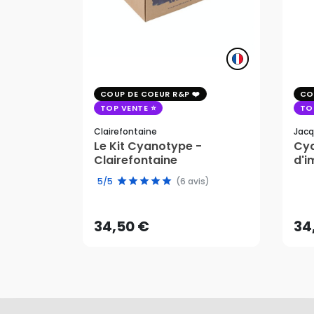
COUP DE COEUR R&P
CO
TOP VENTE
TO
Clairefontaine
Jacq
Le Kit Cyanotype -
Cya
Clairefontaine
d'i
pho
34,50 €
34
5/5
(6 avis)
AJOUTER AU PANIER
34,50 €
34