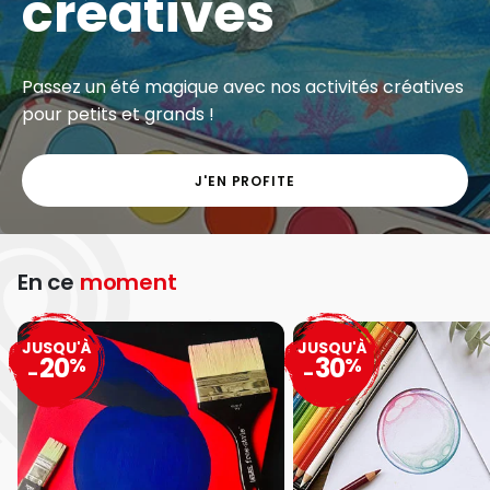
créatives
Passez un été magique avec nos activités créatives
pour petits et grands !
J'EN PROFITE
En ce
moment
JUSQU'À
JUSQU'À
20
30
%
%
-
-