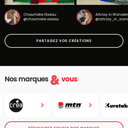
Chaumière Oiseau
Artclay in Wonder
@chaumiere.oiseau
@artclay_in_won
PARTAGEZ VOS CRÉATIONS
Nos marques
vous