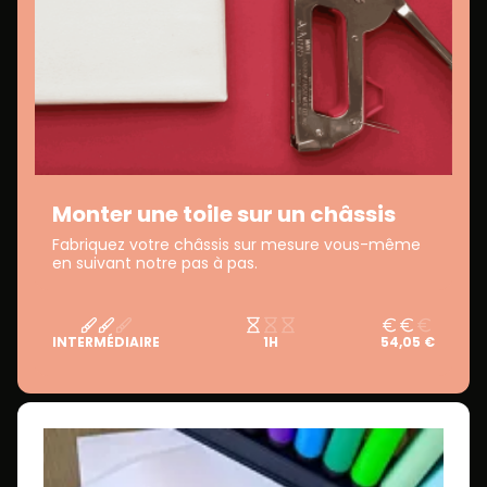
Monter une toile sur un châssis
Fabriquez votre châssis sur mesure vous-même
en suivant notre pas à pas.
INTERMÉDIAIRE
1H
54,05 €