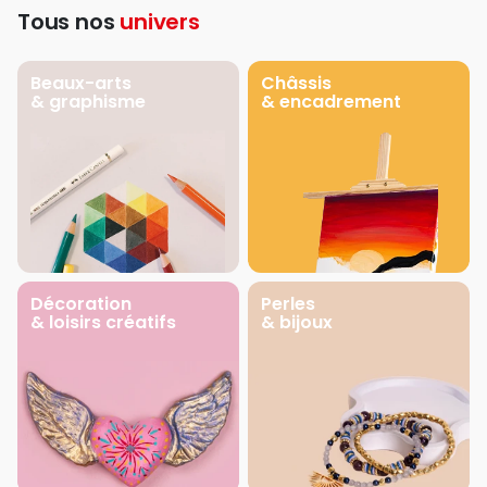
Tous nos
univers
Beaux-arts
Châssis
& graphisme
& encadrement
Décoration
Perles
& loisirs créatifs
& bijoux