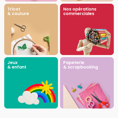
Tricot
Nos opérations
& couture
commerciales
Jeux
Papeterie
& enfant
& scrapbooking