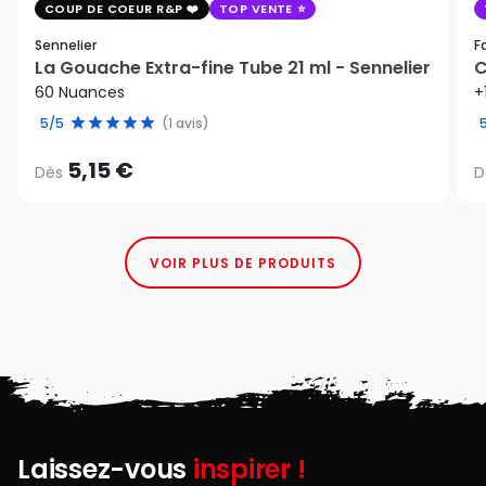
COUP DE COEUR R&P
TOP VENTE
Sennelier
F
La Gouache Extra-fine Tube 21 ml - Sennelier
C
60 Nuances
+
5/5
(1 avis)
5,15 €
Dès
D
VOIR PLUS DE PRODUITS
Laissez-vous
inspirer !