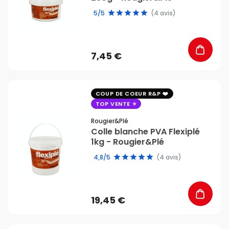
5/5
(4 avis)
7,45 €
favorite_border
COUP DE COEUR R&P
TOP VENTE
Rougier&plé
Colle blanche PVA Flexiplé
1kg - Rougier&Plé
4,8/5
(4 avis)
19,45 €