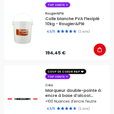
favorite_border
TOP VENTE
Rougier&plé
Colle blanche PVA Flexiplé
10kg - Rougier&Plé
4,5/5
(2 avis)
194,45 €
favorite_border
COUP DE COEUR R&P
TOP VENTE
Créa
Marqueur double-pointe à
encre à base d'alcool
Créamarker - Créa
+100 Nuances d'encre feutre
4,5/5
(2 avis)