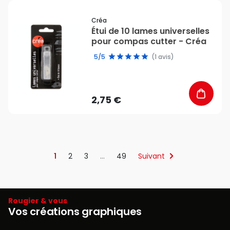
favorite_border
Créa
Étui de 10 lames universelles
pour compas cutter - Créa
5/5
(1 avis)
2,75 €
1
2
3
…
49
Suivant
Rougier & vous
Vos créations graphiques