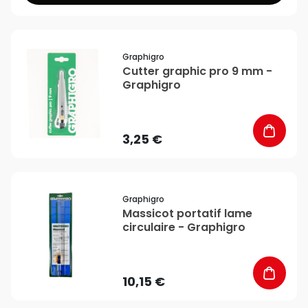
favorite_border
Graphigro
Cutter graphic pro 9 mm -
Graphigro
3,25 €
favorite_border
Graphigro
Massicot portatif lame
circulaire - Graphigro
10,15 €