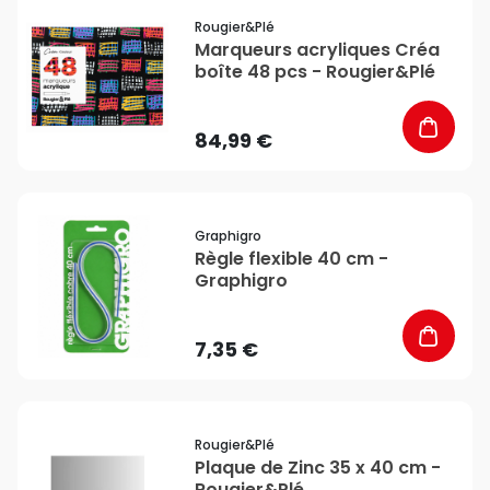
favorite_border
Rougier&plé
Marqueurs acryliques Créa
boîte 48 pcs - Rougier&Plé
84,99 €
favorite_border
Graphigro
Règle flexible 40 cm -
Graphigro
7,35 €
favorite_border
Rougier&plé
Plaque de Zinc 35 x 40 cm -
Rougier&Plé