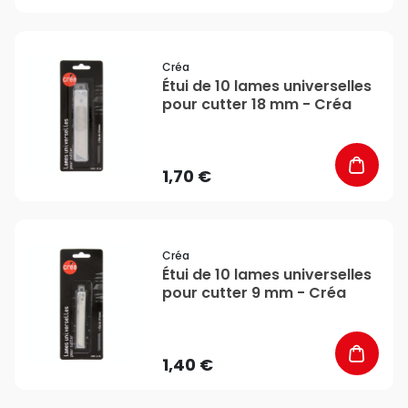
favorite_border
Créa
Étui de 10 lames universelles
pour cutter 18 mm - Créa
1,70 €
favorite_border
Créa
Étui de 10 lames universelles
pour cutter 9 mm - Créa
1,40 €