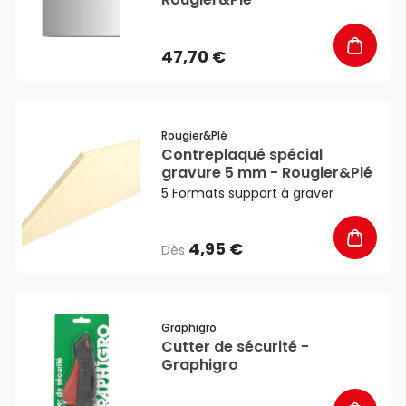
47,70 €
favorite_border
Rougier&plé
Contreplaqué spécial
gravure 5 mm - Rougier&Plé
5 Formats support à graver
4,95 €
Dès
favorite_border
Graphigro
Cutter de sécurité -
Graphigro