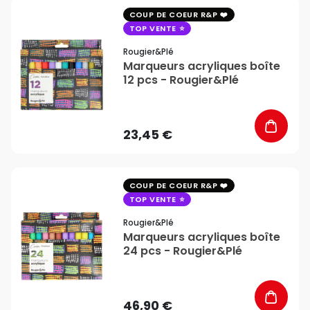
favorite_border
COUP DE COEUR R&P
TOP VENTE
Rougier&plé
Marqueurs acryliques boîte
12 pcs - Rougier&Plé
23,45 €
favorite_border
COUP DE COEUR R&P
TOP VENTE
Rougier&plé
Marqueurs acryliques boîte
24 pcs - Rougier&Plé
46,90 €