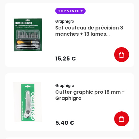
favorite_border
TOP VENTE
Graphigro
Set couteau de précision 3
manches + 13 lames
assorties - Graphigro
15,25 €
favorite_border
Graphigro
Cutter graphic pro 18 mm -
Graphigro
5,40 €