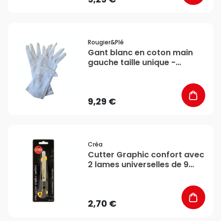
favorite_border
Rougier&plé
Gant blanc en coton main
gauche taille unique -
Rougier&Plé
9,29 €
favorite_border
Créa
Cutter Graphic confort avec
2 lames universelles de 9
mm - Créa
2,70 €