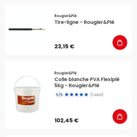
favorite_border
Rougier&plé
Tire-ligne - Rougier&Plé
23,15 €
favorite_border
Rougier&plé
Colle blanche PVA Flexiplé
5kg - Rougier&Plé
5/5
(1 avis)
102,45 €