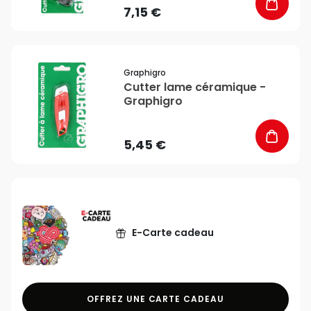
7,15 €
favorite_border
Graphigro
Cutter lame céramique -
Graphigro
5,45 €
E-Carte cadeau
OFFREZ UNE CARTE CADEAU