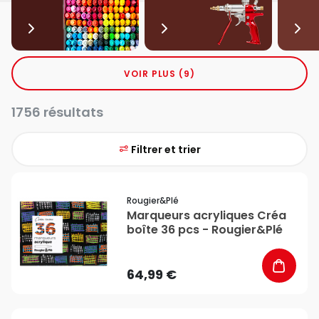
VOIR PLUS (9)
1756 résultats
Filtrer et trier
favorite_border
Rougier&plé
Marqueurs acryliques Créa
boîte 36 pcs - Rougier&Plé
64,99 €