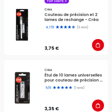
favorite_border
TOP VENTE
Créa
Couteau de précision et 2
lames de rechange - Créa
4,7/5
(3 avis)
3,75 €
favorite_border
Créa
Étui de 10 lames universelles
pour couteau de précision -
Créa
5/5
(1 avis)
3,35 €