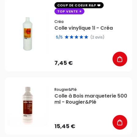
favorite_border
COUP DE COEUR R&P
TOP VENTE
Créa
Colle vinylique 1l - Créa
5/5
(2 avis)
7,45 €
favorite_border
Rougier&plé
Colle à Bois marqueterie 500
ml - Rougier&Plé
15,45 €