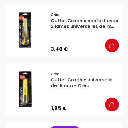
favorite_border
Créa
Cutter Graphic confort avec
2 lames universelles de 18
mm - Créa
3,40 €
favorite_border
Créa
Cutter Graphic universelle
de 18 mm - Créa
1,85 €