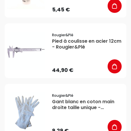
5,45 €
favorite_border
Rougier&plé
Pied à coulisse en acier 12cm
- Rougier&Plé
44,90 €
favorite_border
Rougier&plé
Gant blanc en coton main
droite taille unique -
Rougier&Plé
9,29 €