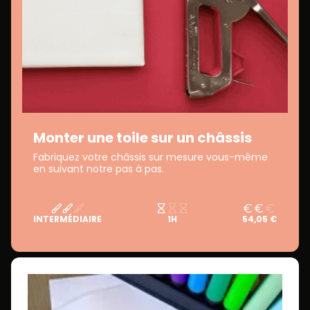
Monter une toile sur un châssis
Fabriquez votre châssis sur mesure vous-même
en suivant notre pas à pas.
INTERMÉDIAIRE
1H
54,05 €