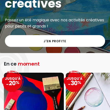
créatives
Passez un été magique avec nos activités créatives
pour petits et grands !
J'EN PROFITE
En ce
moment
JUSQU'À
JUSQU'À
20
30
%
%
-
-