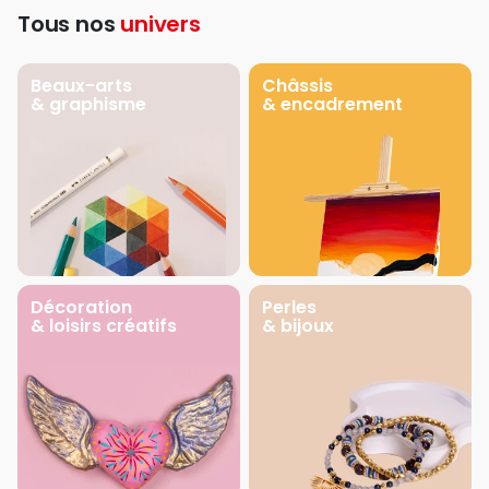
Tous nos
univers
Beaux-arts
Châssis
& graphisme
& encadrement
Décoration
Perles
& loisirs créatifs
& bijoux