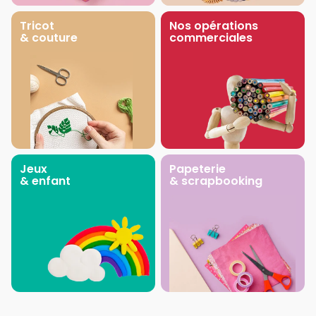
Tricot
Nos opérations
& couture
commerciales
Jeux
Papeterie
& enfant
& scrapbooking