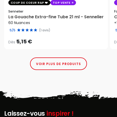
COUP DE COEUR R&P
TOP VENTE
Sennelier
F
La Gouache Extra-fine Tube 21 ml - Sennelier
C
60 Nuances
+
5/5
(1 avis)
5,15 €
Dès
D
VOIR PLUS DE PRODUITS
Laissez-vous
inspirer !