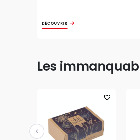
DÉCOUVRIR
Les immanquable
favorite_border