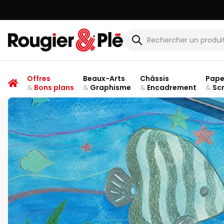
Rougier & Plé
Offres
Beaux-Arts
Châssis
Pape
&
Bons plans
&
Graphisme
&
Encadrement
&
Sc