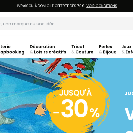
LIVRAISON À DOMICILE OFFERTE DÈS 70€.
VOIR CONDITIONS
terie
Décoration
Tricot
Perles
Jeux
rapbooking
&
Loisirs créatifs
&
Couture
&
Bijoux
&
Enf
Fer
JUSQU'À
JU
30
-
%