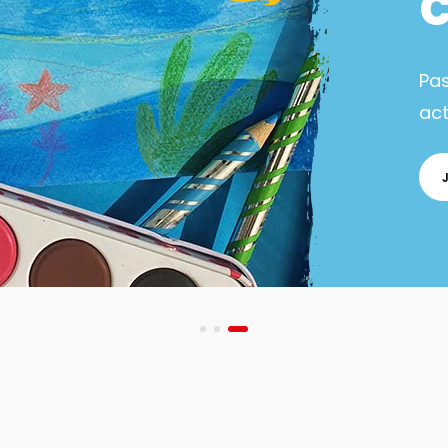
Pa
act