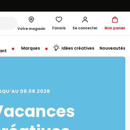
Favoris
Se connecter
Mon panier
Votre magasin
Marques
Idées créatives
Nouveautés
ant
me à 19:00
SQU’AU 09.08.2026
Vacances