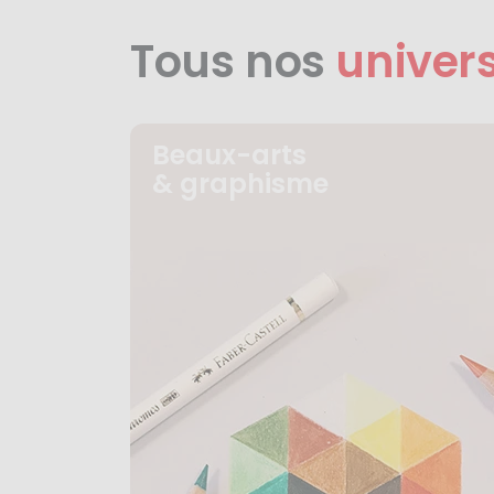
Tous nos
univer
Beaux-arts
& graphisme