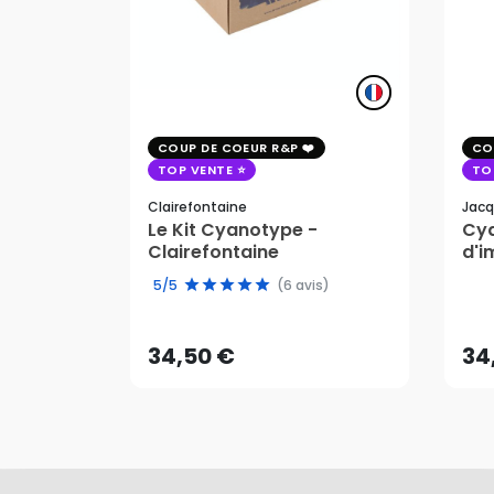
COUP DE COEUR R&P
CO
TOP VENTE
TO
Clairefontaine
Jacq
Le Kit Cyanotype -
Cya
Clairefontaine
d'i
pho
34,50 €
34
5/5
(6 avis)
AJOUTER AU PANIER
34,50 €
34