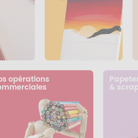
os opérations
Papeter
ommerciales
& scra