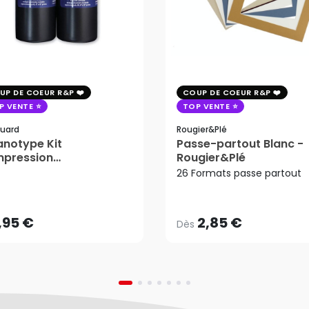
UP DE COEUR R&P
COUP DE COEUR R&P
P VENTE
TOP VENTE
uard
Rougier&plé
notype Kit
Passe-partout Blanc -
mpression
Rougier&Plé
2,85 €
tosensible - Jacquard
26 Formats passe partout
Dès
,95 €
AJOUTER AU PANIER
,95 €
2,85 €
Dès