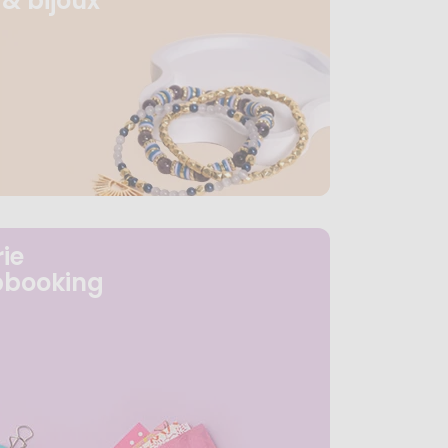
& bijoux
ie
pbooking