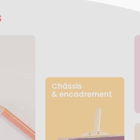
s
Châssis
& encadrement