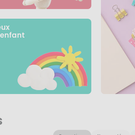
eux
 enfant
s