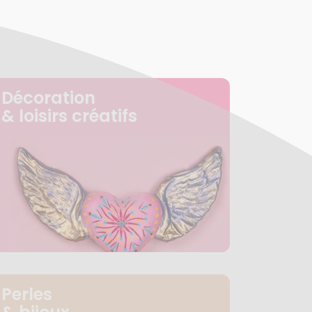
Décoration
& loisirs créatifs
Perles