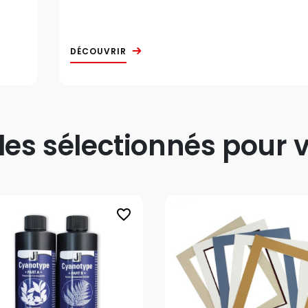
DÉCOUVRIR
s sélectionnés pour v
favorite_border