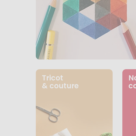
Tricot
N
& couture
c