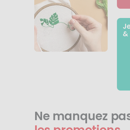
J
&
Ne manquez pa