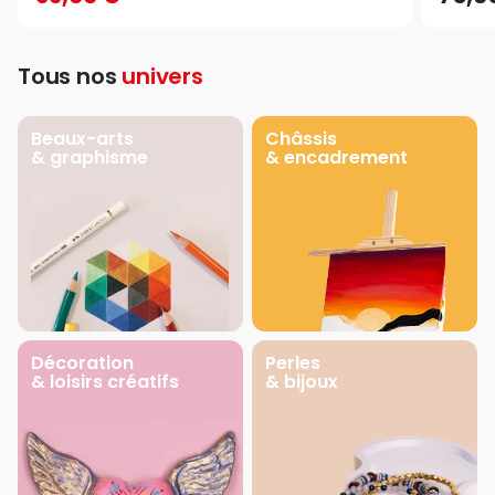
Tous nos
univers
Beaux-arts
Châssis
& graphisme
& encadrement
Décoration
Perles
& loisirs créatifs
& bijoux