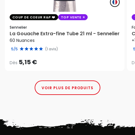
COUP DE COEUR R&P
TOP VENTE
Sennelier
F
La Gouache Extra-fine Tube 21 ml - Sennelier
C
60 Nuances
+
5/5
(1 avis)
5,15 €
Dès
D
VOIR PLUS DE PRODUITS