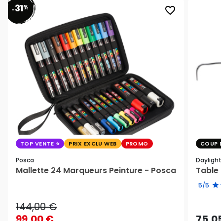
31
%
favorite_border
-
TOP VENTE
PRIX EXCLU WEB
PROMO
COUP 
Posca
Dayligh
Mallette 24 Marqueurs Peinture - Posca
Table 
5/5
144,00 €
99,00 €
75,0