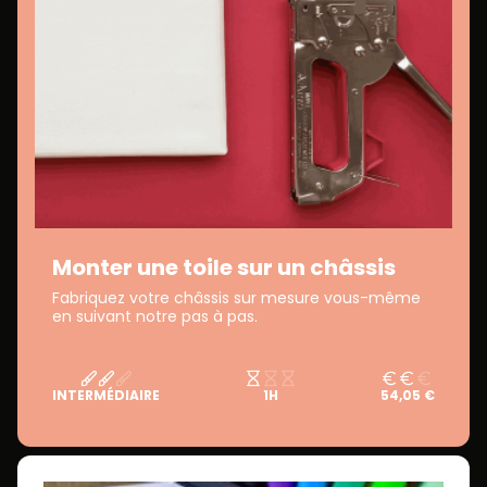
Monter une toile sur un châssis
Fabriquez votre châssis sur mesure vous-même
en suivant notre pas à pas.
INTERMÉDIAIRE
1H
54,05 €