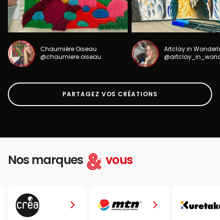
Chaumière Oiseau
Artclay in Wonder
@chaumiere.oiseau
@artclay_in_won
PARTAGEZ VOS CRÉATIONS
Nos marques
vous