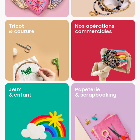
Tricot
Nos opérations
& couture
commerciales
Jeux
Papeterie
& enfant
& scrapbooking