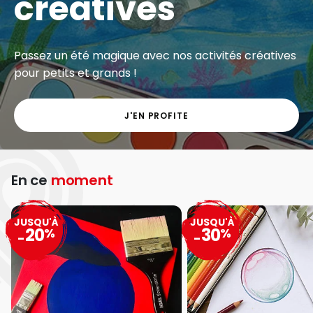
créatives
Passez un été magique avec nos activités créatives
pour petits et grands !
J'EN PROFITE
En ce
moment
JUSQU'À
JUSQU'À
20
30
%
%
-
-