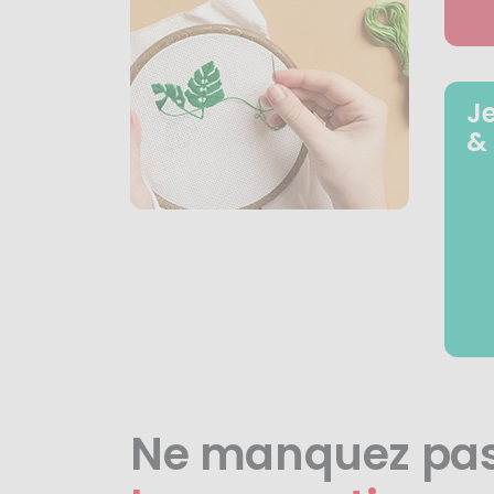
J
&
Ne manquez pa