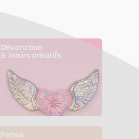
Décoration
& loisirs créatifs
Perles