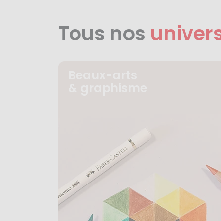
Tous nos
univer
Beaux-arts
& graphisme