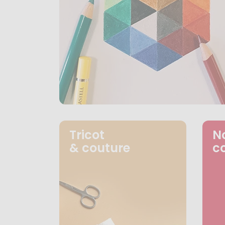
Tricot
N
& couture
c