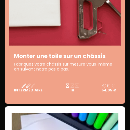
Monter une toile sur un châssis
Fabriquez votre châssis sur mesure vous-même
en suivant notre pas à pas.
INTERMÉDIAIRE
1H
54,05 €