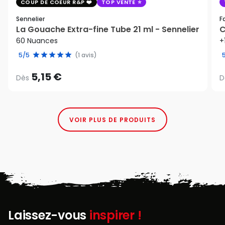
COUP DE COEUR R&P
TOP VENTE
Sennelier
F
La Gouache Extra-fine Tube 21 ml - Sennelier
C
60 Nuances
+
5/5
(1 avis)
5,15 €
Dès
D
VOIR PLUS DE PRODUITS
Laissez-vous
inspirer !