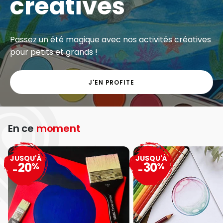
créatives
Passez un été magique avec nos activités créatives
pour petits et grands !
J'EN PROFITE
En ce
moment
JUSQU'À
JUSQU'À
20
30
%
%
-
-