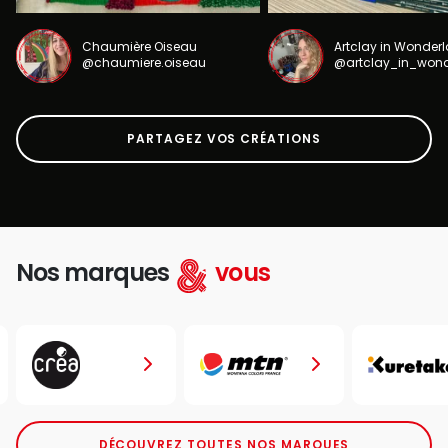
Chaumière Oiseau
Artclay in Wonder
@chaumiere.oiseau
@artclay_in_won
PARTAGEZ VOS CRÉATIONS
Nos marques
vous
DÉCOUVREZ TOUTES NOS MARQUES