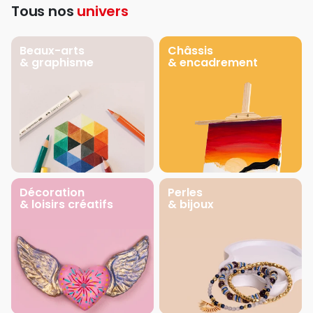
Tous nos
univers
Beaux-arts
Châssis
& graphisme
& encadrement
Décoration
Perles
& loisirs créatifs
& bijoux