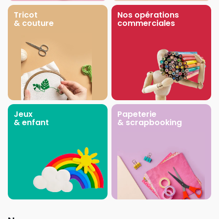
Tricot
Nos opérations
& couture
commerciales
Jeux
Papeterie
& enfant
& scrapbooking