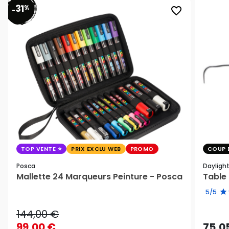
31
%
favorite_border
-
TOP VENTE
PRIX EXCLU WEB
PROMO
COUP 
Posca
Dayligh
Mallette 24 Marqueurs Peinture - Posca
Table 
5/5
144,00 €
99,00 €
75,0