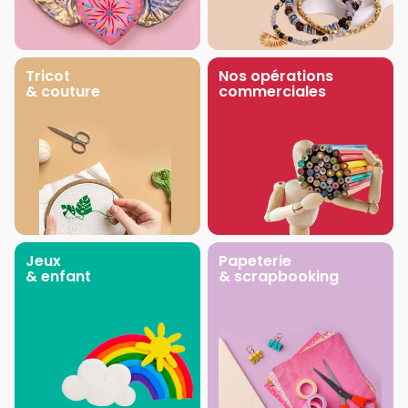
Tricot
Nos opérations
& couture
commerciales
Jeux
Papeterie
& enfant
& scrapbooking