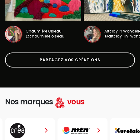
Chaumière Oiseau
Artclay in Wonder
@chaumiere.oiseau
@artclay_in_won
PARTAGEZ VOS CRÉATIONS
Nos marques
vous