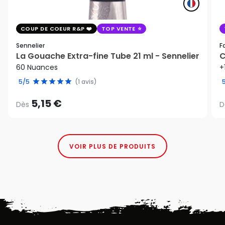
COUP DE COEUR R&P
TOP VENTE
Sennelier
F
La Gouache Extra-fine Tube 21 ml - Sennelier
C
60 Nuances
+
5/5
(1 avis)
5,15 €
Dès
D
VOIR PLUS DE PRODUITS