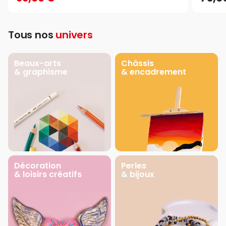
Tous nos
univers
Beaux-arts
Châssis
& graphisme
& encadrement
Décoration
Perles
& loisirs créatifs
& bijoux