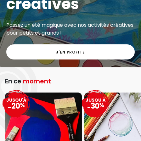
créatives
Passez un été magique avec nos activités créatives
pour petits et grands !
J'EN PROFITE
En ce
moment
JUSQU'À
JUSQU'À
20
30
%
%
-
-