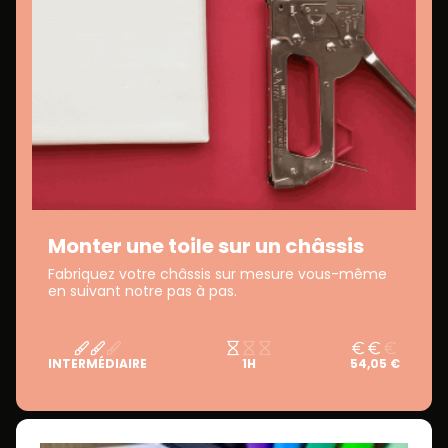
Monter une toile sur un châssis
Fabriquez votre châssis sur mesure vous-même
en suivant notre pas à pas.
INTERMÉDIAIRE
1H
54,05 €