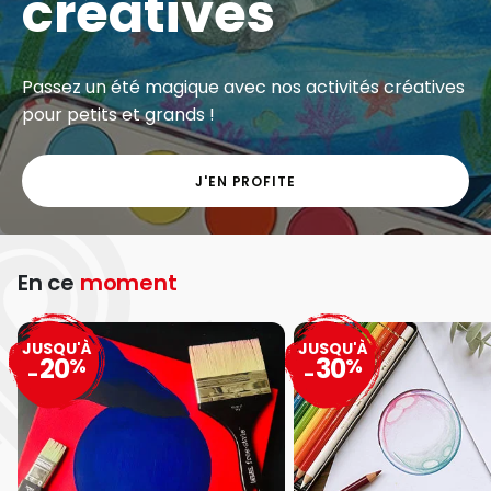
créatives
Passez un été magique avec nos activités créatives
pour petits et grands !
J'EN PROFITE
En ce
moment
JUSQU'À
JUSQU'À
20
30
%
%
-
-