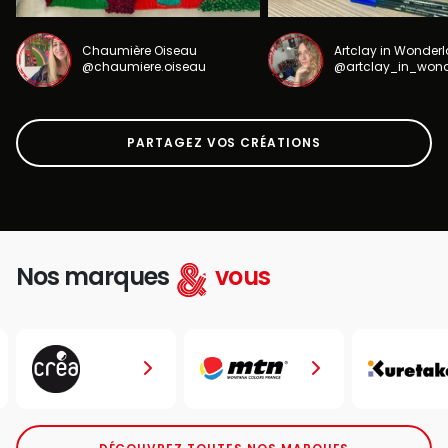
Chaumière Oiseau
Artclay in Wonder
@chaumiere.oiseau
@artclay_in_won
PARTAGEZ VOS CRÉATIONS
Nos marques
vous