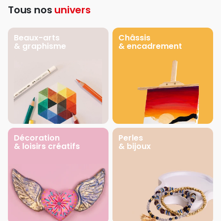
Tous nos
univers
Beaux-arts
Châssis
& graphisme
& encadrement
Décoration
Perles
& loisirs créatifs
& bijoux