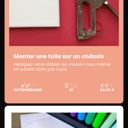
Monter une toile sur un châssis
Fabriquez votre châssis sur mesure vous-même
en suivant notre pas à pas.
INTERMÉDIAIRE
1H
54,05 €