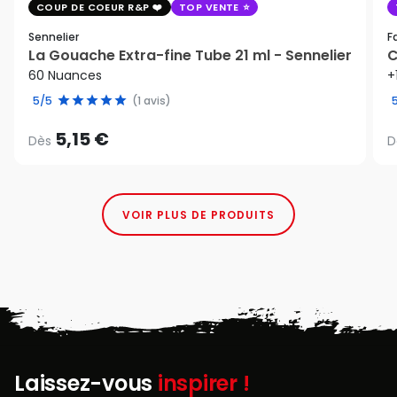
COUP DE COEUR R&P
TOP VENTE
Sennelier
F
La Gouache Extra-fine Tube 21 ml - Sennelier
C
60 Nuances
+
5/5
(1 avis)
5,15 €
Dès
D
VOIR PLUS DE PRODUITS
Laissez-vous
inspirer !