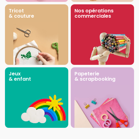
Tricot
Nos opérations
& couture
commerciales
Jeux
Papeterie
& enfant
& scrapbooking