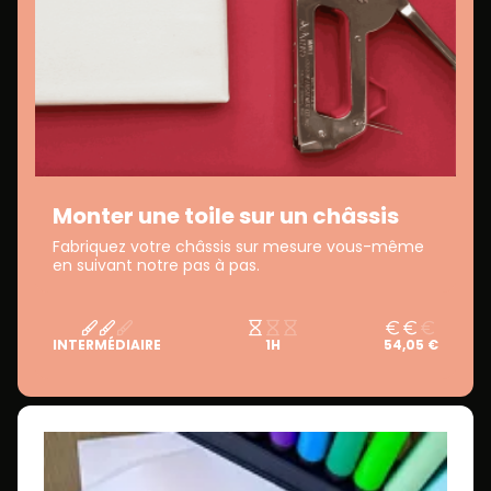
Monter une toile sur un châssis
Fabriquez votre châssis sur mesure vous-même
en suivant notre pas à pas.
INTERMÉDIAIRE
1H
54,05 €