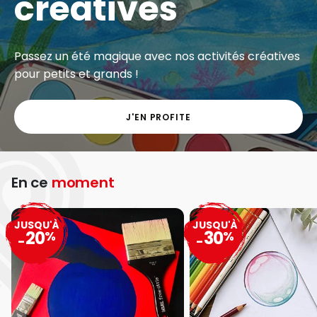
créatives
Passez un été magique avec nos activités créatives
pour petits et grands !
J'EN PROFITE
En ce
moment
JUSQU'À
JUSQU'À
20
30
%
%
-
-