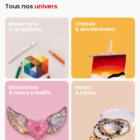
Tous nos
univers
Beaux-arts
Châssis
& graphisme
& encadrement
Décoration
Perles
& loisirs créatifs
& bijoux