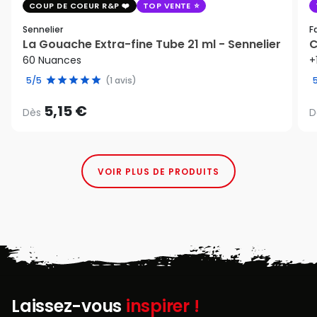
COUP DE COEUR R&P
TOP VENTE
Sennelier
F
La Gouache Extra-fine Tube 21 ml - Sennelier
C
60 Nuances
+
5/5
(1 avis)
5,15 €
Dès
D
VOIR PLUS DE PRODUITS
Laissez-vous
inspirer !