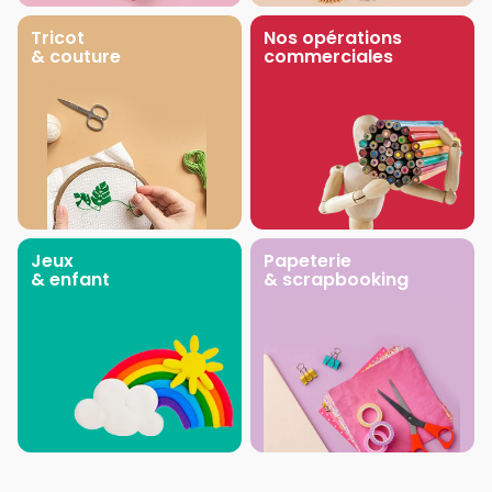
Tricot
Nos opérations
& couture
commerciales
Jeux
Papeterie
& enfant
& scrapbooking