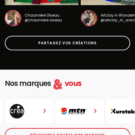
Chaumière Oiseau
Artclay in Wonder
@chaumiere.oiseau
@artclay_in_won
PARTAGEZ VOS CRÉATIONS
Nos marques
vous