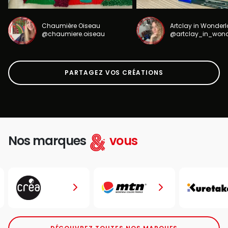
Chaumière Oiseau
Artclay in Wonder
@chaumiere.oiseau
@artclay_in_won
PARTAGEZ VOS CRÉATIONS
Nos marques
vous