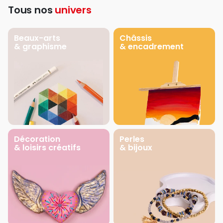
Tous nos
univers
Beaux-arts
Châssis
& graphisme
& encadrement
Décoration
Perles
& loisirs créatifs
& bijoux