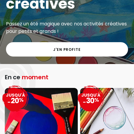
créatives
Passez un été magique avec nos activités créatives
pour petits et grands !
J'EN PROFITE
En ce
moment
JUSQU'À
JUSQU'À
20
30
%
%
-
-