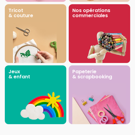
Tricot
Nos opérations
& couture
commerciales
Jeux
Papeterie
& enfant
& scrapbooking