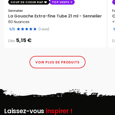
COUP DE COEUR R&P
TOP VENTE
Sennelier
F
La Gouache Extra-fine Tube 21 ml - Sennelier
C
60 Nuances
+
5/5
(1 avis)
5,15 €
Dès
D
VOIR PLUS DE PRODUITS
Laissez-vous
inspirer !