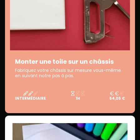
Monter une toile sur un châssis
Fabriquez votre châssis sur mesure vous-même
en suivant notre pas à pas.
INTERMÉDIAIRE
1H
54,05 €