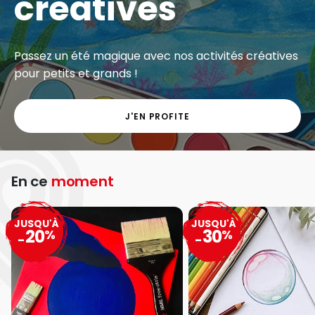
créatives
Passez un été magique avec nos activités créatives
pour petits et grands !
J'EN PROFITE
En ce
moment
JUSQU'À
JUSQU'À
20
30
%
%
-
-