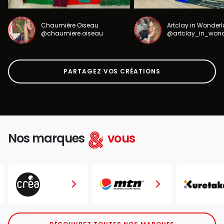
Chaumière Oiseau
Artclay in Wonder
@chaumiere.oiseau
@artclay_in_won
PARTAGEZ VOS CRÉATIONS
Nos marques
vous