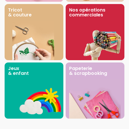
Tricot
Nos opérations
& couture
commerciales
Jeux
Papeterie
& enfant
& scrapbooking