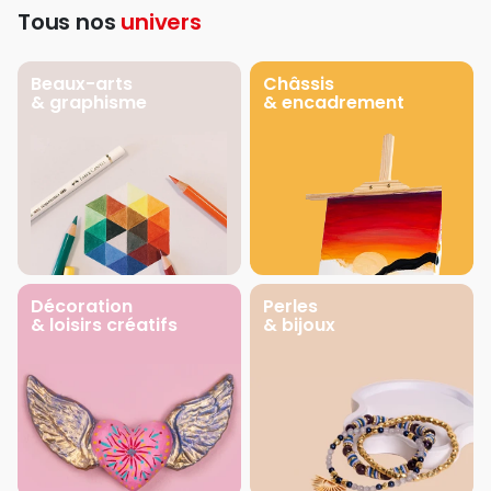
Tous nos
univers
Beaux-arts
Châssis
& graphisme
& encadrement
Décoration
Perles
& loisirs créatifs
& bijoux