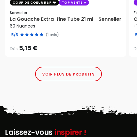
COUP DE COEUR R&P
TOP VENTE
Sennelier
F
La Gouache Extra-fine Tube 21 ml - Sennelier
C
60 Nuances
+
5/5
(1 avis)
5,15 €
Dès
D
VOIR PLUS DE PRODUITS
Laissez-vous
inspirer !