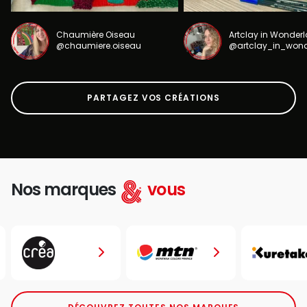
Chaumière Oiseau
Artclay in Wonder
@chaumiere.oiseau
@artclay_in_won
PARTAGEZ VOS CRÉATIONS
Nos marques
vous