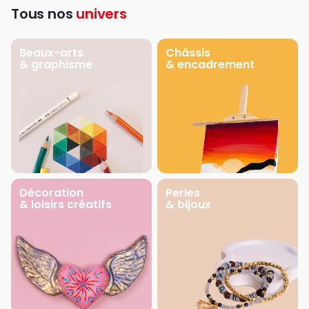
Tous nos
univers
Beaux-arts
Châssis
& graphisme
& encadrement
Décoration
Perles
& loisirs créatifs
& bijoux