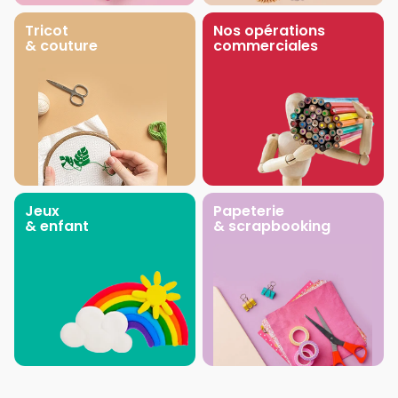
Tricot
Nos opérations
& couture
commerciales
Jeux
Papeterie
& enfant
& scrapbooking