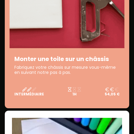
Monter une toile sur un châssis
Fabriquez votre châssis sur mesure vous-même
en suivant notre pas à pas.
INTERMÉDIAIRE
1H
54,05 €