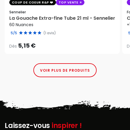
COUP DE COEUR R&P
TOP VENTE
Sennelier
F
La Gouache Extra-fine Tube 21 ml - Sennelier
C
60 Nuances
+
5/5
(1 avis)
5,15 €
Dès
D
VOIR PLUS DE PRODUITS
Laissez-vous
inspirer !