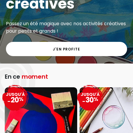
créatives
Passez un été magique avec nos activités créatives
pour petits et grands !
J'EN PROFITE
En ce
moment
JUSQU'À
JUSQU'À
20
30
%
%
-
-