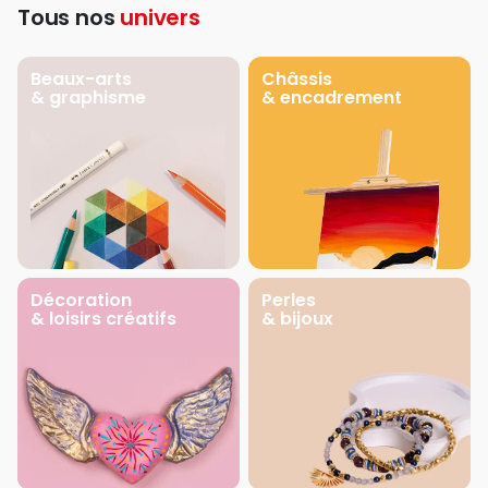
Tous nos
univers
Beaux-arts
Châssis
& graphisme
& encadrement
Décoration
Perles
& loisirs créatifs
& bijoux