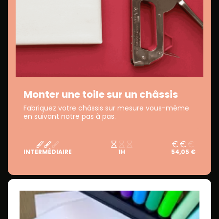
Monter une toile sur un châssis
Fabriquez votre châssis sur mesure vous-même
en suivant notre pas à pas.
INTERMÉDIAIRE
1H
54,05 €