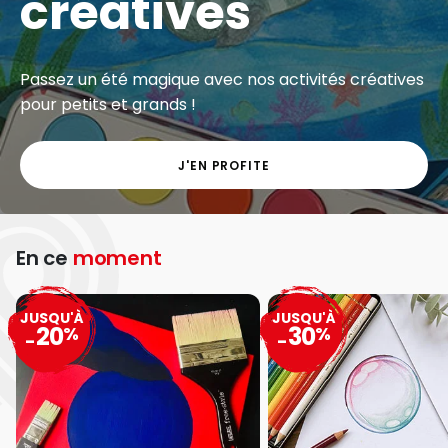
créatives
Passez un été magique avec nos activités créatives
pour petits et grands !
J'EN PROFITE
En ce
moment
JUSQU'À
JUSQU'À
20
30
%
%
-
-