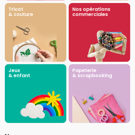
Tricot
Nos opérations
& couture
commerciales
Jeux
Papeterie
& enfant
& scrapbooking