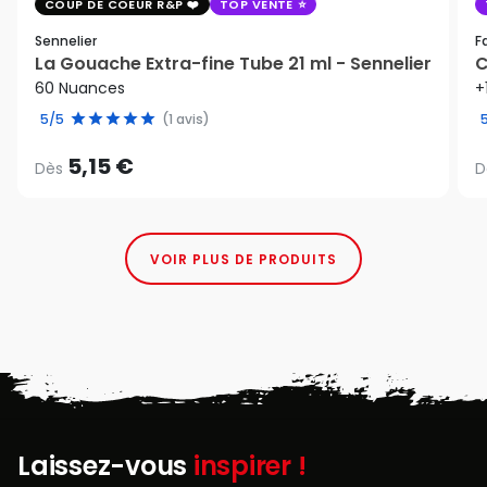
COUP DE COEUR R&P
TOP VENTE
Sennelier
F
La Gouache Extra-fine Tube 21 ml - Sennelier
C
60 Nuances
+
5/5
(1 avis)
5,15 €
Dès
D
VOIR PLUS DE PRODUITS
Laissez-vous
inspirer !