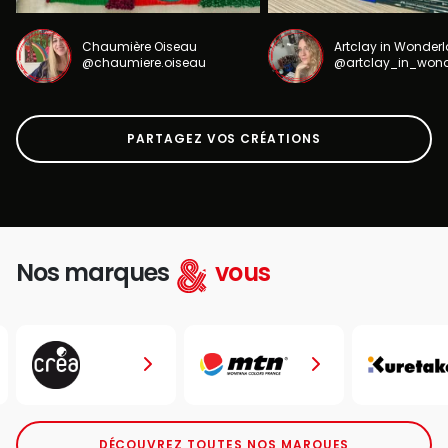
Chaumière Oiseau
Artclay in Wonder
@chaumiere.oiseau
@artclay_in_won
PARTAGEZ VOS CRÉATIONS
Nos marques
vous
DÉCOUVREZ TOUTES NOS MARQUES