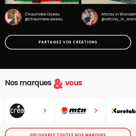
Chaumière Oiseau
Artclay in Wonder
@chaumiere.oiseau
@artclay_in_won
PARTAGEZ VOS CRÉATIONS
Nos marques
vous
DÉCOUVREZ TOUTES NOS MARQUES