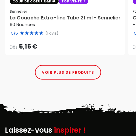
COUP DE COEUR R&P
TOP VENTE
Sennelier
F
La Gouache Extra-fine Tube 21 ml - Sennelier
C
60 Nuances
+
5/5
(1 avis)
5,15 €
Dès
D
VOIR PLUS DE PRODUITS
Laissez-vous
inspirer !