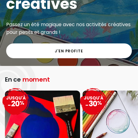
créatives
Passez un été magique avec nos activités créatives
pour petits et grands !
J'EN PROFITE
En ce
moment
JUSQU'À
JUSQU'À
20
30
%
%
-
-