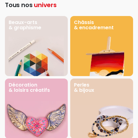
Tous nos
univers
Beaux-arts
Châssis
& graphisme
& encadrement
Décoration
Perles
& loisirs créatifs
& bijoux