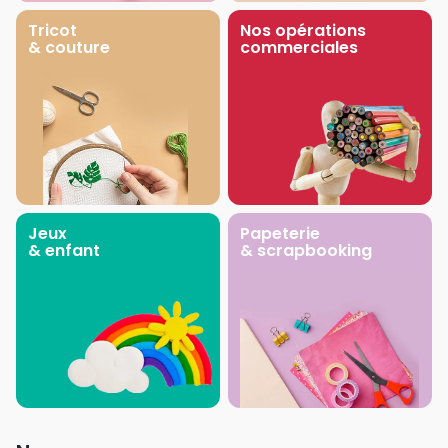
Tricot
Nos opérations
& couture
commerciales
Jeux
Papeterie
& enfant
& scrapbooking