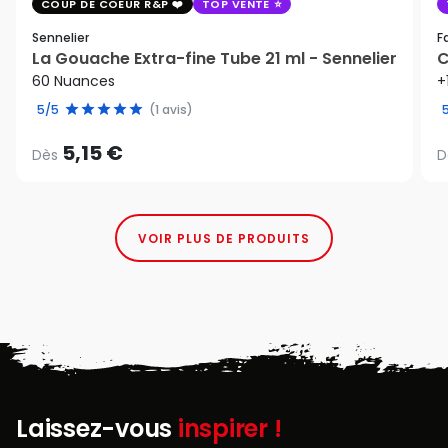
COUP DE COEUR R&P
TOP VENTE
Sennelier
F
La Gouache Extra-fine Tube 21 ml - Sennelier
C
60 Nuances
+
5/5
(1 avis)
5,15 €
Dès
D
VOIR PLUS DE PRODUITS
Laissez-vous
inspirer !