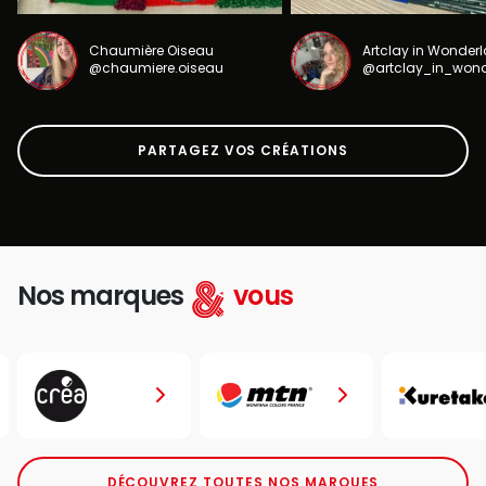
Chaumière Oiseau
Artclay in Wonder
@chaumiere.oiseau
@artclay_in_won
PARTAGEZ VOS CRÉATIONS
Nos marques
vous
DÉCOUVREZ TOUTES NOS MARQUES