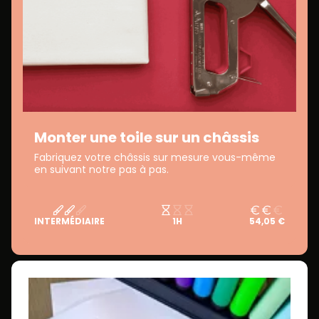
Monter une toile sur un châssis
Fabriquez votre châssis sur mesure vous-même
en suivant notre pas à pas.
INTERMÉDIAIRE
1H
54,05 €