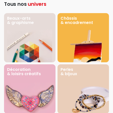
Tous nos
univers
Beaux-arts
Châssis
& graphisme
& encadrement
Décoration
Perles
& loisirs créatifs
& bijoux