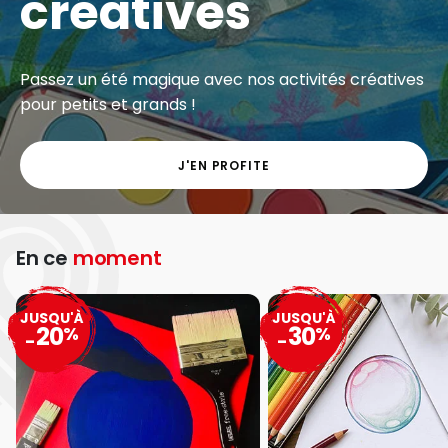
créatives
Passez un été magique avec nos activités créatives
pour petits et grands !
J'EN PROFITE
En ce
moment
JUSQU'À
JUSQU'À
20
30
%
%
-
-