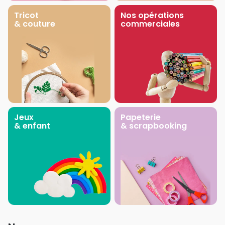
Tricot
Nos opérations
& couture
commerciales
Jeux
Papeterie
& enfant
& scrapbooking